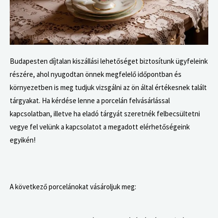
Budapesten díjtalan kiszállási lehetőséget biztosítunk ügyfeleink
részére, ahol nyugodtan önnek megfelelő időpontban és
környezetben is meg tudjuk vizsgálni az ön által értékesnek talált
tárgyakat.
Ha kérdése lenne a porcelán felvásárlással
kapcsolatban, illetve ha eladó tárgyát szeretnék felbecsültetni
vegye fel velünk a kapcsolatot a megadott elérhetőségeink
egyikén!
A következő porcelánokat vásároljuk meg: