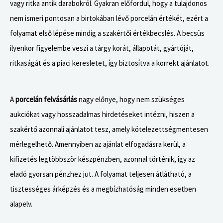
a
vagy ritka antik darabokról. Gyakran előfordul, hogy a tulajdonos
t
nem ismeri pontosan a birtokában lévő porcelán értékét, ezért a
G
folyamat első lépése mindig a szakértői értékbecslés. A becsüs
P
ilyenkor figyelembe veszi a tárgy korát, állapotát, gyártóját,
T
ritkaságát és a piaci keresletet, így biztosítva a korrekt ajánlatot.
e
z
A
porcelán felvásárlás
nagy előnye, hogy nem szükséges
t
aukciókat vagy hosszadalmas hirdetéseket intézni, hiszen a
m
szakértő azonnali ajánlatot tesz, amely kötelezettségmentesen
o
mérlegelhető. Amennyiben az ajánlat elfogadásra kerül, a
n
kifizetés legtöbbször készpénzben, azonnal történik, így az
d
eladó gyorsan pénzhez jut. A folyamat teljesen átlátható, a
t
tisztességes árképzés és a megbízhatóság minden esetben
a
alapelv.
: