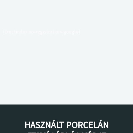
[trustindex no-registration=google]
HASZNÁLT PORCELÁN