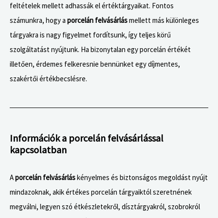
feltételek mellett adhassák el értéktárgyaikat. Fontos
számunkra, hogy a
porcelán felvásárlás
mellett más különleges
tárgyakra is nagy figyelmet fordítsunk, így teljes körű
szolgáltatást nyújtunk. Ha bizonytalan egy porcelán értékét
illetően, érdemes felkeresnie bennünket egy díjmentes,
szakértői értékbecslésre.
Információk a porcelán felvásárlással
kapcsolatban
A
A
porcelán felvásárlás
kényelmes és biztonságos megoldást nyújt
C
mindazoknak, akik értékes porcelán tárgyaiktól szeretnének
h
megválni, legyen szó étkészletekről, dísztárgyakról, szobrokról