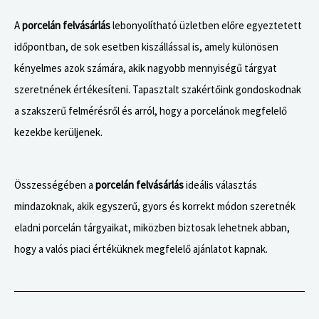
A
porcelán felvásárlás
lebonyolítható üzletben előre egyeztetett
időpontban, de sok esetben kiszállással is, amely különösen
kényelmes azok számára, akik nagyobb mennyiségű tárgyat
szeretnének értékesíteni. Tapasztalt szakértőink gondoskodnak
a szakszerű felmérésről és arról, hogy a porcelánok megfelelő
kezekbe kerüljenek.
Összességében a
porcelán felvásárlás
ideális választás
mindazoknak, akik egyszerű, gyors és korrekt módon szeretnék
eladni porcelán tárgyaikat, miközben biztosak lehetnek abban,
hogy a valós piaci értéküknek megfelelő ajánlatot kapnak.