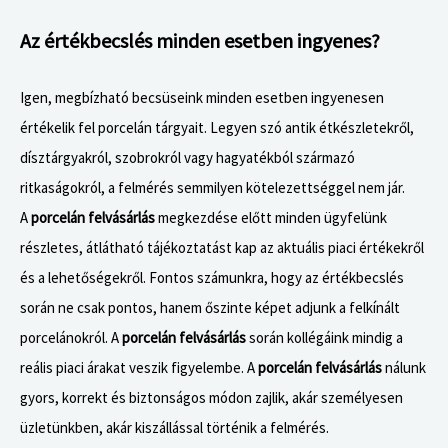
Az értékbecslés minden esetben ingyenes?
Igen, megbízható becsüseink minden esetben ingyenesen
értékelik fel porcelán tárgyait. Legyen szó antik étkészletekről,
dísztárgyakról, szobrokról vagy hagyatékból származó
ritkaságokról, a felmérés semmilyen kötelezettséggel nem jár.
A
porcelán felvásárlás
megkezdése előtt minden ügyfelünk
részletes, átlátható tájékoztatást kap az aktuális piaci értékekről
és a lehetőségekről. Fontos számunkra, hogy az értékbecslés
során ne csak pontos, hanem őszinte képet adjunk a felkínált
porcelánokról. A
porcelán felvásárlás
során kollégáink mindig a
reális piaci árakat veszik figyelembe. A
porcelán felvásárlás
nálunk
gyors, korrekt és biztonságos módon zajlik, akár személyesen
üzletünkben, akár kiszállással történik a felmérés.