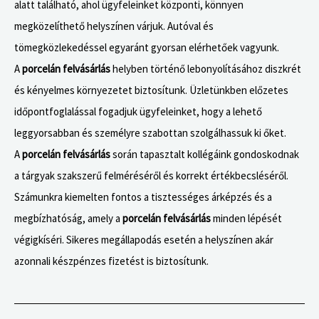
alatt található, ahol ügyfeleinket központi, könnyen
megközelíthető helyszínen várjuk. Autóval és
tömegközlekedéssel egyaránt gyorsan elérhetőek vagyunk.
A
porcelán felvásárlás
helyben történő lebonyolításához diszkrét
és kényelmes környezetet biztosítunk. Üzletünkben előzetes
időpontfoglalással fogadjuk ügyfeleinket, hogy a lehető
leggyorsabban és személyre szabottan szolgálhassuk ki őket.
A
porcelán felvásárlás
során tapasztalt kollégáink gondoskodnak
a tárgyak szakszerű felméréséről és korrekt értékbecsléséről.
Számunkra kiemelten fontos a tisztességes árképzés és a
megbízhatóság, amely a
porcelán felvásárlás
minden lépését
végigkíséri. Sikeres megállapodás esetén a helyszínen akár
azonnali készpénzes fizetést is biztosítunk.