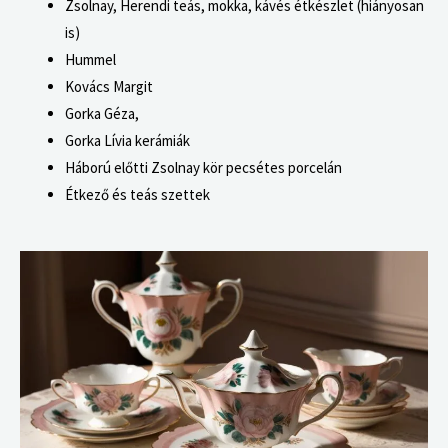
Zsolnay,
Herendi teás, mokka, kávés étkészlet (hiányosan
is)
Hummel
Kovács Margit
Gorka Géza,
Gorka Lívia kerámiák
Háború előtti Zsolnay kör pecsétes porcelán
Étkező és teás szettek