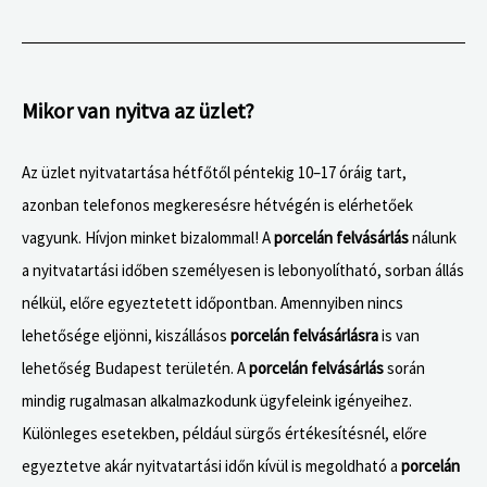
Mikor van nyitva az üzlet?
Az üzlet nyitvatartása hétfőtől péntekig 10–17 óráig tart,
azonban telefonos megkeresésre hétvégén is elérhetőek
vagyunk. Hívjon minket bizalommal! A
porcelán felvásárlás
nálunk
a nyitvatartási időben személyesen is lebonyolítható, sorban állás
nélkül, előre egyeztetett időpontban. Amennyiben nincs
lehetősége eljönni, kiszállásos
porcelán felvásárlásra
is van
lehetőség Budapest területén. A
porcelán felvásárlás
során
mindig rugalmasan alkalmazkodunk ügyfeleink igényeihez.
Különleges esetekben, például sürgős értékesítésnél, előre
egyeztetve akár nyitvatartási időn kívül is megoldható a
porcelán