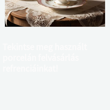
Tekintse meg használt
porcelán felvásárlás
refrenciáinkat!