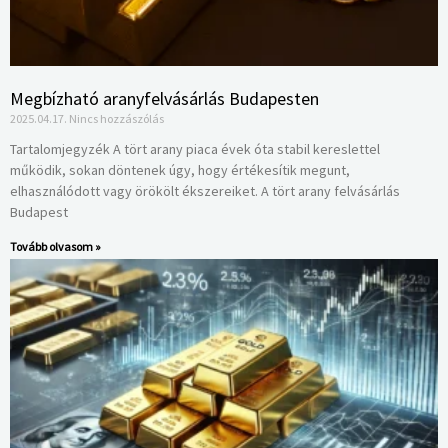
Megbízható aranyfelvásárlás Budapesten
2025.04.17.
Nincs hozzászólás
Tartalomjegyzék A tört arany piaca évek óta stabil kereslettel
működik, sokan döntenek úgy, hogy értékesítik megunt,
elhasználódott vagy örökölt ékszereiket. A tört arany felvásárlás
Budapest
Tovább olvasom »