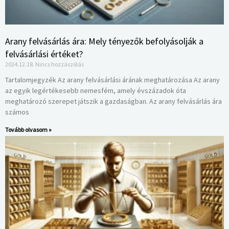
Arany felvásárlás ára: Mely tényezők befolyásolják a
felvásárlási értéket?
2024.12.18.
Nincs hozzászólás
Tartalomjegyzék Az arany felvásárlási árának meghatározása Az arany
az egyik legértékesebb nemesfém, amely évszázadok óta
meghatározó szerepet játszik a gazdaságban. Az arany felvásárlás ára
számos
Tovább olvasom »