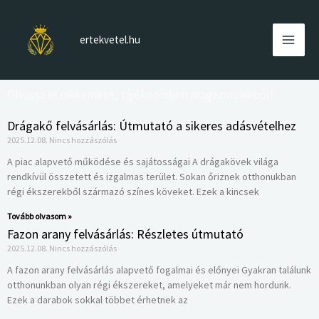
Skip
to
ertekvetel.hu
content
Olvassa el cikkeinket, tájékozódjon magazinunkból!
Drágakő felvásárlás: Útmutató a sikeres adásvételhez
2025.12.08.
Nincs hozzászólás
A piac alapvető működése és sajátosságai A drágakövek világa
rendkívül összetett és izgalmas terület. Sokan őriznek otthonukban
régi ékszerekből származó színes köveket. Ezek a kincsek
Tovább olvasom »
Fazon arany felvásárlás: Részletes útmutató
2025.12.08.
Nincs hozzászólás
A fazon arany felvásárlás alapvető fogalmai és előnyei Gyakran találunk
otthonunkban olyan régi ékszereket, amelyeket már nem hordunk.
Ezek a darabok sokkal többet érhetnek az