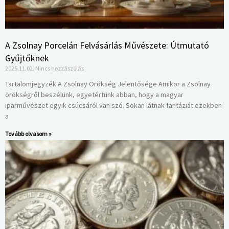
A Zsolnay Porcelán Felvásárlás Művészete: Útmutató
Gyűjtőknek
2025.11.02.
Nincs hozzászólás
Tartalomjegyzék A Zsolnay Örökség Jelentősége Amikor a Zsolnay
örökségről beszélünk, egyetértünk abban, hogy a magyar
iparművészet egyik csúcsáról van szó. Sokan látnak fantáziát ezekben
a
Tovább olvasom »