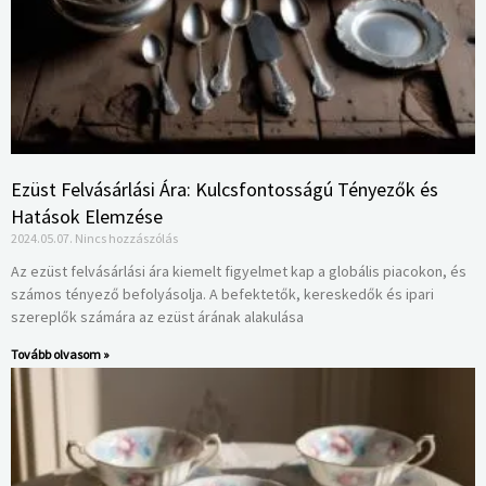
Ezüst Felvásárlási Ára: Kulcsfontosságú Tényezők és
Hatások Elemzése
2024.05.07.
Nincs hozzászólás
Az ezüst felvásárlási ára kiemelt figyelmet kap a globális piacokon, és
számos tényező befolyásolja. A befektetők, kereskedők és ipari
szereplők számára az ezüst árának alakulása
Tovább olvasom »