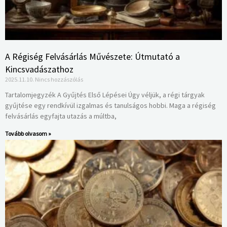
A Régiség Felvásárlás Művészete: Útmutató a
Kincsvadászathoz
2025.11.10.
Nincs hozzászólás
Tartalomjegyzék A Gyűjtés Első Lépései Úgy véljük, a régi tárgyak
gyűjtése egy rendkívül izgalmas és tanulságos hobbi. Maga a régiség
felvásárlás egyfajta utazás a múltba,
Tovább olvasom »