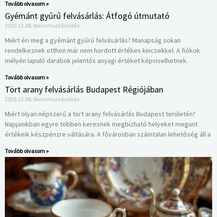
Tovább olvasom »
Gyémánt gyűrű felvásárlás: Átfogó útmutató
2025.12.08.
Nincs hozzászólás
Miért éri meg a gyémánt gyűrű felvásárlás? Manapság sokan
rendelkeznek otthon már nem hordott értékes kincsekkel. A fiókok
mélyén lapuló darabok jelentős anyagi értéket képviselhetnek.
Tovább olvasom »
Tört arany felvásárlás Budapest Régiójában
2025.12.08.
Nincs hozzászólás
Miért olyan népszerű a tört arany felvásárlás Budapest területén?
Napjainkban egyre többen keresnek megbízható helyeket megunt
értékeik készpénzre váltására. A fővárosban számtalan lehetőség áll a
Tovább olvasom »