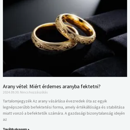
Arany vétel: Miért érdemes aranyba fektetni?
2024.09.30.
Nincs hozzászólás
Tartalomjegyzék Az arany vásárlása évezredek óta az egyik
legnépszerűbb befektetési forma, amely értékállósága és stabilitása
miatt vonzó a befektetők számára. A gazdasági bizonytalanság idején
az
Tovább olvasom »