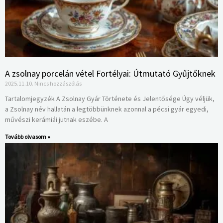
A zsolnay porcelán vétel Fortélyai: Útmutató Gyűjtőknek
2025.11.10.
Nincs hozzászólás
Tartalomjegyzék A Zsolnay Gyár Története és Jelentősége Úgy véljük,
a Zsolnay név hallatán a legtöbbünknek azonnal a pécsi gyár egyedi,
művészi kerámiái jutnak eszébe. A
Tovább olvasom »