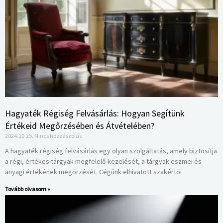
Hagyaték Régiség Felvásárlás: Hogyan Segítünk
Értékeid Megőrzésében és Átvételében?
2024.10.25.
Nincs hozzászólás
A hagyaték régiség felvásárlás egy olyan szolgáltatás, amely biztosítja
a régi, értékes tárgyak megfelelő kezelését, a tárgyak eszmei és
anyagi értékének megőrzését. Cégünk elhivatott szakértői
Tovább olvasom »