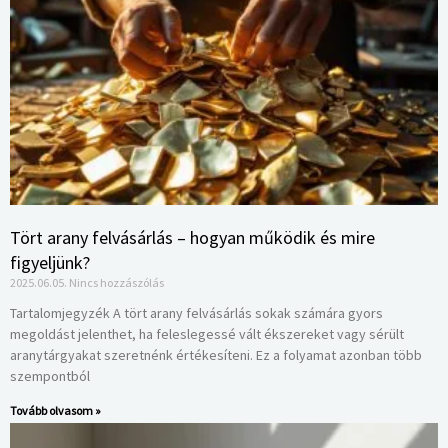
Tört arany felvásárlás – hogyan működik és mire
figyeljünk?
2025.06.05.
Nincs hozzászólás
Tartalomjegyzék A tört arany felvásárlás sokak számára gyors
megoldást jelenthet, ha feleslegessé vált ékszereket vagy sérült
aranytárgyakat szeretnénk értékesíteni. Ez a folyamat azonban több
szempontból
Tovább olvasom »