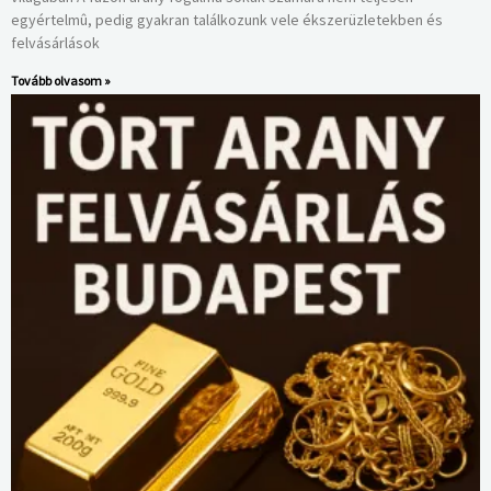
egyértelmû, pedig gyakran találkozunk vele ékszerüzletekben és
felvásárlások
Tovább olvasom »