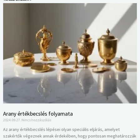
Arany értékbecslés folyamata
2024.09.27.
Nincs hozzászólás
Az arany értékbecslés lépései olyan speciális eljárás, amelyet
szakértők végeznek annak érdekében, hogy pontosan meghatározzák