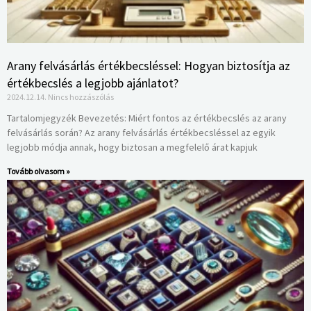
Arany felvásárlás értékbecsléssel: Hogyan biztosítja az
értékbecslés a legjobb ajánlatot?
2024.12.14.
Nincs hozzászólás
Tartalomjegyzék Bevezetés: Miért fontos az értékbecslés az arany
felvásárlás során? Az arany felvásárlás értékbecsléssel az egyik
legjobb módja annak, hogy biztosan a megfelelő árat kapjuk
Tovább olvasom »