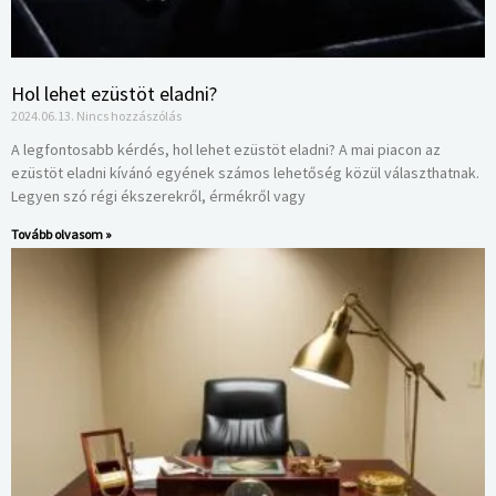
Hol lehet ezüstöt eladni?
2024.06.13.
Nincs hozzászólás
A legfontosabb kérdés, hol lehet ezüstöt eladni? A mai piacon az
ezüstöt eladni kívánó egyének számos lehetőség közül választhatnak.
Legyen szó régi ékszerekről, érmékről vagy
Tovább olvasom »