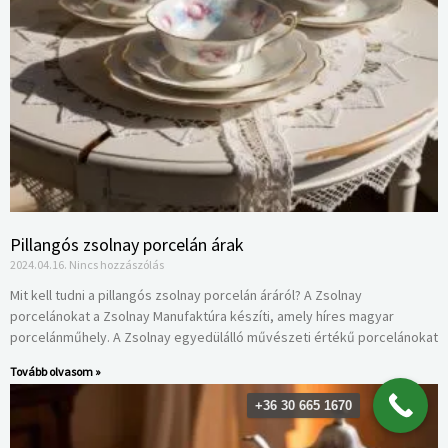
Pillangós zsolnay porcelán árak
2024.04.16.
Nincs hozzászólás
Mit kell tudni a pillangós zsolnay porcelán áráról? A Zsolnay
porcelánokat a Zsolnay Manufaktúra készíti, amely híres magyar
porcelánműhely. A Zsolnay egyedülálló művészeti értékű porcelánokat
Tovább olvasom »
+36 30 665 1670