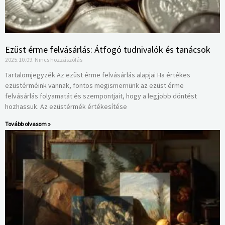
Ezüst érme felvásárlás: Átfogó tudnivalók és tanácsok
2025.10.09.
Nincs hozzászólás
Tartalomjegyzék Az ezüst érme felvásárlás alapjai Ha értékes
ezüstérméink vannak, fontos megismernünk az ezüst érme
felvásárlás folyamatát és szempontjait, hogy a legjobb döntést
hozhassuk. Az ezüstérmék értékesítése
Tovább olvasom »