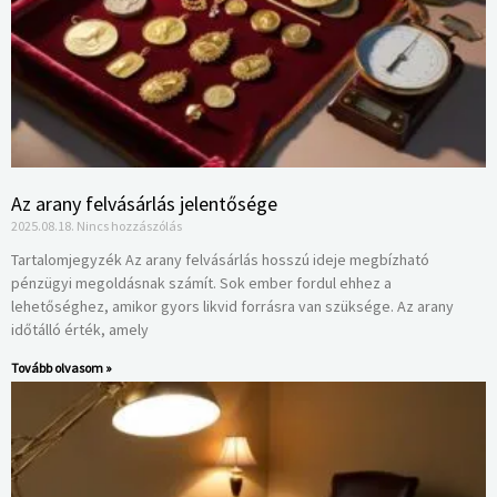
Az arany felvásárlás jelentősége
2025.08.18.
Nincs hozzászólás
Tartalomjegyzék Az arany felvásárlás hosszú ideje megbízható
pénzügyi megoldásnak számít. Sok ember fordul ehhez a
lehetőséghez, amikor gyors likvid forrásra van szüksége. Az arany
időtálló érték, amely
Tovább olvasom »