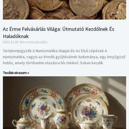
Az Érme Felvásárlás Világa: Útmutató Kezdőlnek És
Haladóknak
2025.11.03.
Nincs hozzászólás
Tartalomjegyzék A Numizmatika Alapjai és Az Első Lépések A
numizmatika, vagyis az érmék gyűjtésének tudománya, egy lenyűgöző
hobbi, amely történelmi utazásra hív minket. Sokan kezdik
Tovább olvasom »