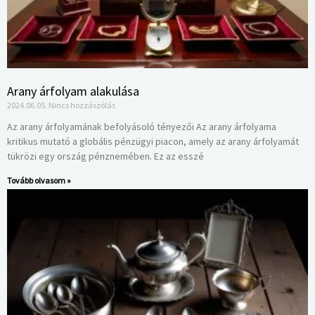
Arany árfolyam alakulása
2024.06.05.
Nincs hozzászólás
Az arany árfolyamának befolyásoló tényezői Az arany árfolyama
kritikus mutató a globális pénzügyi piacon, amely az arany árfolyamát
tükrözi egy ország pénznemében. Ez az esszé
Tovább olvasom »