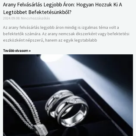
Arany Felvásárlás Legjobb Áron: Hogyan Hozzuk Ki A
Legtöbbet Befektetésünkből?
2024.09.08.
Nincs hozzászólás
Az arany felvásárlás legjobb áron mindig is izgalmas téma volt a
befektetők számára. Az arany nemcsak ékszerként vagy befektetési
eszközként népszerű, hanem az egyik legstabilabb
Tovább olvasom »