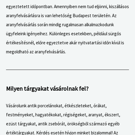
egyeztetett időpontban. Amennyiben nem tud eljönni, kiszállásos
aranyfelvásárlásra is van lehetőség Budapest területén. Az
aranyfelvásárlás során mindig rugalmasan alkalmazkodunk
ügyfeleink igényeihez. Különleges esetekben, például sürgős
értékesítésnél, előre egyeztetve akár nyitvatartási időn kívül is
megoldható az aranyfelvásárlás.
Milyen tárgyakat vásárolnak fel?
Vásárolunk antik porcelánokat, étkészleteket, órákat,
festményeket, hagyatékokat, régiségeket, aranyat, ékszert,
ezüst tárgyakat, antik zsebórát, örökségből származó egyéb
értéktárgyakat. Kérdés esetén hívjon minket bizalommal! Az