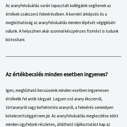
Az aranyfelvásárlás során tapasztalt kollégáink segítenek az
értékek szakszerű felmérésében. A korrekt árképzés és a
megbízhatóság az aranyfelvásárlás minden lépését végigkíséri
nálunk. A helyszínen akár azonnal készpénzes fizetést is tudunk
biztosítani.
Az értékbecslés minden esetben ingyenes?
Igen, megbízható becsüseink minden esetben ingyenesen
értékelik fel antik tárgyait. Legyen szó arany ékszerről,
törtaranyról vagy befektetési aranyról, a felmérés semmilyen
kötelezettséggel nem jár. Az aranyfelvásárlás megkezdése előtt
minden ügyfelünk részletes, átlátható tájékoztatást kap az