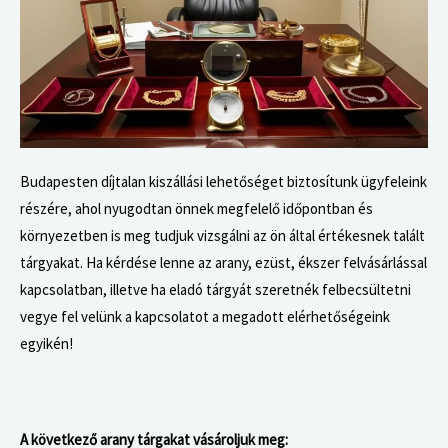
Budapesten díjtalan kiszállási lehetőséget biztosítunk ügyfeleink
részére, ahol nyugodtan önnek megfelelő időpontban és
környezetben is meg tudjuk vizsgálni az ön által értékesnek talált
tárgyakat.
Ha kérdése lenne az arany, ezüst, ékszer felvásárlással
kapcsolatban, illetve ha eladó tárgyát szeretnék felbecsültetni
vegye fel velünk a kapcsolatot a megadott elérhetőségeink
egyikén!
A következő arany tárgakat vásároljuk meg: