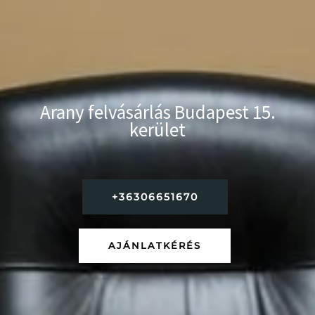
Arany felvásárlás Budapest 15.
kerület
+36306651670
AJÁNLATKÉRÉS