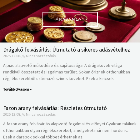
ÁRAJÁNLAT
Drágakő felvásárlás: Útmutató a sikeres adásvételhez
2025.12.08.
Nincs hozzászólás
A piac alapvető működése és sajátosságai A drágakövek világa
rendkívül összetett és izgalmas terület. Sokan őriznek otthonukban
régi ékszerekből származó színes köveket. Ezek a kincsek
Tovább olvasom »
Fazon arany felvásárlás: Részletes útmutató
2025.12.08.
Nincs hozzászólás
A fazon arany felvásárlás alapvető fogalmai és előnyei Gyakran találunk
otthonunkban olyan régi ékszereket, amelyeket már nem hordunk.
Ezek a darabok sokkal többet érhetnek az