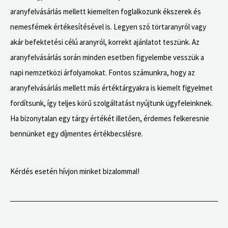
aranyfelvásárlás mellett kiemelten foglalkozunk ékszerek és
nemesfémek értékesítésével is. Legyen szó törtaranyról vagy
akár befektetési célú aranyról, korrekt ajánlatot teszünk. Az
aranyfelvásárlás során minden esetben figyelembe vesszük a
napi nemzetközi árfolyamokat. Fontos számunkra, hogy az
aranyfelvásárlás mellett más értéktárgyakra is kiemelt figyelmet
fordítsunk, így teljes körű szolgáltatást nyújtunk ügyfeleinknek.
Ha bizonytalan egy tárgy értékét illetően, érdemes felkeresnie
bennünket egy díjmentes értékbecslésre.
Kérdés esetén hívjon minket bizalommal!