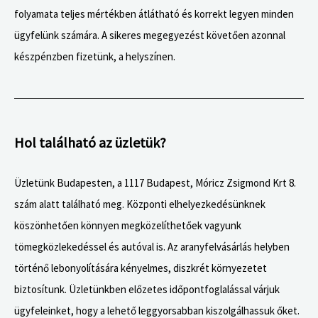
folyamata teljes mértékben átlátható és korrekt legyen minden
ügyfelünk számára. A sikeres megegyezést követően azonnal
készpénzben fizetünk, a helyszínen.
Hol található az üzletük?
Üzletünk Budapesten, a 1117 Budapest, Móricz Zsigmond Krt 8.
szám alatt található meg. Központi elhelyezkedésünknek
köszönhetően könnyen megközelíthetőek vagyunk
tömegközlekedéssel és autóval is. Az aranyfelvásárlás helyben
történő lebonyolítására kényelmes, diszkrét környezetet
biztosítunk. Üzletünkben előzetes időpontfoglalással várjuk
ügyfeleinket, hogy a lehető leggyorsabban kiszolgálhassuk őket.