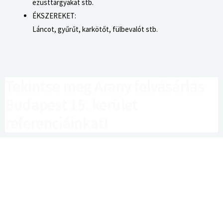
ezüsttárgyakat stb.
ÉKSZEREKET:
Láncot, gyűrűt, karkötőt, fülbevalót stb.
Tekintse meg Arany felvásárlás
Budapest 15. kerület
referenciáinkat!