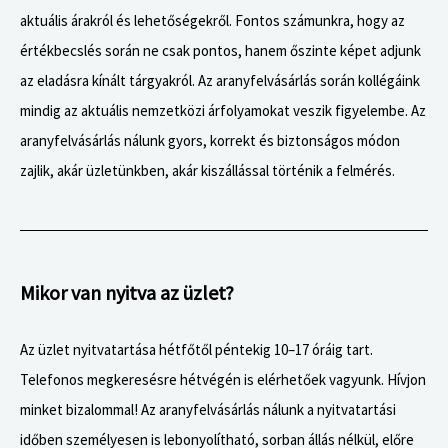
aktuális árakról és lehetőségekről. Fontos számunkra, hogy az
értékbecslés során ne csak pontos, hanem őszinte képet adjunk
az eladásra kínált tárgyakról. Az aranyfelvásárlás során kollégáink
mindig az aktuális nemzetközi árfolyamokat veszik figyelembe. Az
aranyfelvásárlás nálunk gyors, korrekt és biztonságos módon
zajlik, akár üzletünkben, akár kiszállással történik a felmérés.
Mikor van nyitva az üzlet?
Az üzlet nyitvatartása hétfőtől péntekig 10–17 óráig tart.
Telefonos megkeresésre hétvégén is elérhetőek vagyunk. Hívjon
minket bizalommal! Az aranyfelvásárlás nálunk a nyitvatartási
időben személyesen is lebonyolítható, sorban állás nélkül, előre