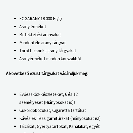
FOGARANY
18.000 Ft/gr
Arany érméket
Befektetési aranyakat
Mindenféle arany tárgyat
Törött, csonka arany tárgyakat
Aranyérméket minden korszakból
A következő ezüst tárgyakat vásároljuk meg:
Evőeszköz-készleteket, 6 és 12
személyeset (Hiányosokat is)!
Cukordobozokat, Cigaretta tartókat
Kávés és Teás garnitúrákat (hiányosokat is!)
Tálcákat, Gyertyatartókat, Kanalakat, egyéb