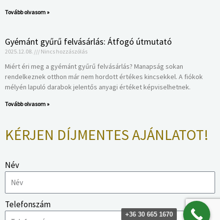
Tovább olvasom »
Gyémánt gyűrű felvásárlás: Átfogó útmutató
2025.12.08.
Nincs hozzászólás
Miért éri meg a gyémánt gyűrű felvásárlás? Manapság sokan
rendelkeznek otthon már nem hordott értékes kincsekkel. A fiókok
mélyén lapuló darabok jelentős anyagi értéket képviselhetnek.
Tovább olvasom »
KÉRJEN DÍJMENTES AJÁNLATOT!
Név
Telefonszám
+36 30 665 1670