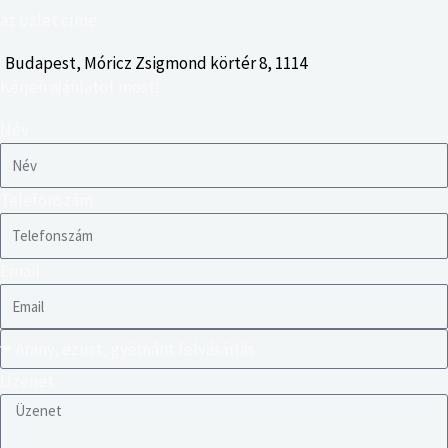
az üzlet címe
Budapest, Móricz Zsigmond körtér 8, 1114
Kérjen ajánlatot most!
Név
Telefonszám
Email
Üzenet