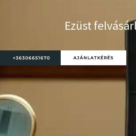
Ezüst felvásár
+36306651670
AJÁNLATKÉRÉS