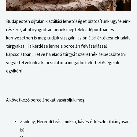
Budapesten díjtalan kiszállási lehetőséget biztosítunk ügyfeleink
részére, ahol nyugodtan önnek megfelelő időpontban és
környezetben is meg tudjuk vizsgálni az ön által értékesnek talált
tárgyakat.
Ha kérdése lenne a porcelán felvásárlással
kapcsolatban, illetve ha eladó tárgyát szeretnék felbecsültetni
vegye fel velünk a kapcsolatot a megadott elérhetőségeink
egyikén!
A következő porcelánokat vásároljuk meg:
Zsolnay,
Herendi teás, mokka, kávés étkészlet (hiányosan
is)