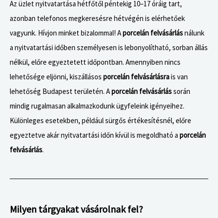
Az üzlet nyitvatartása hétfőtől péntekig 10–17 óráig tart,
azonban telefonos megkeresésre hétvégén is elérhetőek
vagyunk. Hívjon minket bizalommal! A
porcelán felvásárlás
nálunk
a nyitvatartási időben személyesen is lebonyolítható, sorban állás
nélkül, előre egyeztetett időpontban. Amennyiben nincs
lehetősége eljönni, kiszállásos
porcelán felvásárlásra
is van
lehetőség Budapest területén. A
porcelán felvásárlás
során
mindig rugalmasan alkalmazkodunk ügyfeleink igényeihez.
Különleges esetekben, például sürgős értékesítésnél, előre
egyeztetve akár nyitvatartási időn kívül is megoldható a
porcelán
felvásárlás
.
Milyen tárgyakat vásárolnak fel?