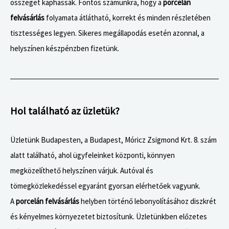
összeget kaphassák. Fontos számunkra, hogy a
porcelán
felvásárlás
folyamata átlátható, korrekt és minden részletében
tisztességes legyen. Sikeres megállapodás esetén azonnal, a
helyszínen készpénzben fizetünk.
Hol található az üzletük?
Üzletünk Budapesten, a Budapest, Móricz Zsigmond Krt. 8. szám
alatt található, ahol ügyfeleinket központi, könnyen
megközelíthető helyszínen várjuk. Autóval és
tömegközlekedéssel egyaránt gyorsan elérhetőek vagyunk.
A
porcelán felvásárlás
helyben történő lebonyolításához diszkrét
és kényelmes környezetet biztosítunk. Üzletünkben előzetes