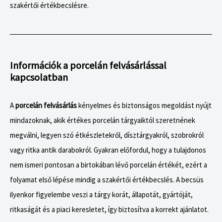
szakértői értékbecslésre.
Információk a porcelán felvásárlással
kapcsolatban
A
A
porcelán felvásárlás
kényelmes és biztonságos megoldást nyújt
C
mindazoknak, akik értékes porcelán tárgyaiktól szeretnének
h
megválni, legyen szó étkészletekről, dísztárgyakról, szobrokról
a
vagy ritka antik darabokról. Gyakran előfordul, hogy a tulajdonos
t
nem ismeri pontosan a birtokában lévő porcelán értékét, ezért a
G
folyamat első lépése mindig a szakértői értékbecslés. A becsüs
P
ilyenkor figyelembe veszi a tárgy korát, állapotát, gyártóját,
T
ritkaságát és a piaci keresletet, így biztosítva a korrekt ajánlatot.