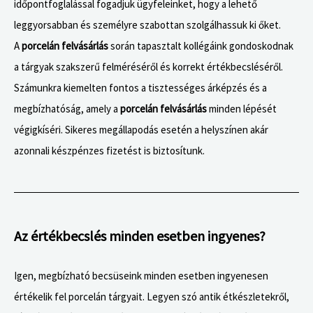
időpontfoglalással fogadjuk ügyfeleinket, hogy a lehető
leggyorsabban és személyre szabottan szolgálhassuk ki őket.
A
porcelán felvásárlás
során tapasztalt kollégáink gondoskodnak
a tárgyak szakszerű felméréséről és korrekt értékbecsléséről.
Számunkra kiemelten fontos a tisztességes árképzés és a
megbízhatóság, amely a
porcelán felvásárlás
minden lépését
végigkíséri. Sikeres megállapodás esetén a helyszínen akár
azonnali készpénzes fizetést is biztosítunk.
Az értékbecslés minden esetben ingyenes?
Igen, megbízható becsüseink minden esetben ingyenesen
értékelik fel porcelán tárgyait. Legyen szó antik étkészletekről,