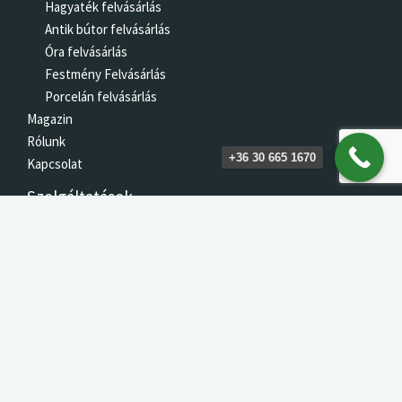
Hagyaték felvásárlás
Antik bútor felvásárlás
Óra felvásárlás
Festmény Felvásárlás
Porcelán felvásárlás
Magazin
Rólunk
+36 30 665 1670
Kapcsolat
Szolgáltatások
Arany felvásárlás Budapest
Hagyaték felvásárlás Budapest
Ezüst felvásárlás Budapest
Gyémánt felvásárlás
Antik bútor felvásárlás Budapest
Porcelán felvásárlás Budapest
Régiség felvásárlás Budapest
Zsolnay porcelán felvásárlás