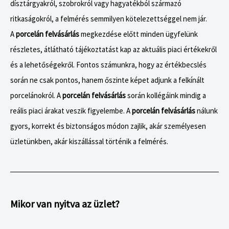
dísztárgyakról, szobrokról vagy hagyatékból származó
ritkaságokról, a felmérés semmilyen kötelezettséggel nem jár.
A
porcelán felvásárlás
megkezdése előtt minden ügyfelünk
részletes, átlátható tájékoztatást kap az aktuális piaci értékekről
és a lehetőségekről. Fontos számunkra, hogy az értékbecslés
során ne csak pontos, hanem őszinte képet adjunk a felkínált
porcelánokról. A
porcelán felvásárlás
során kollégáink mindig a
reális piaci árakat veszik figyelembe. A
porcelán felvásárlás
nálunk
gyors, korrekt és biztonságos módon zajlik, akár személyesen
üzletünkben, akár kiszállással történik a felmérés.
Mikor van nyitva az üzlet?