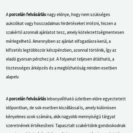
e
z
A
porcelán felvásárlás
nagy előnye, hogy nem szükséges
t
aukciókat vagy hosszadalmas hirdetéseket intézni, hiszen a
m
szakértő azonnali ajánlatot tesz, amely kötelezettségmentesen
o
mérlegelhető. Amennyiben az ajánlat elfogadásra kerül, a
n
kifizetés legtöbbször készpénzben, azonnal történik, így az
d
eladó gyorsan pénzhez jut. A folyamat teljesen átlátható, a
t
tisztességes árképzés és a megbízhatóság minden esetben
a
alapelv.
:
A
porcelán felvásárlás
lebonyolítható üzletben előre egyeztetett
időpontban, de sok esetben kiszállással is, amely különösen
kényelmes azok számára, akik nagyobb mennyiségű tárgyat
szeretnének értékesíteni. Tapasztalt szakértőink gondoskodnak