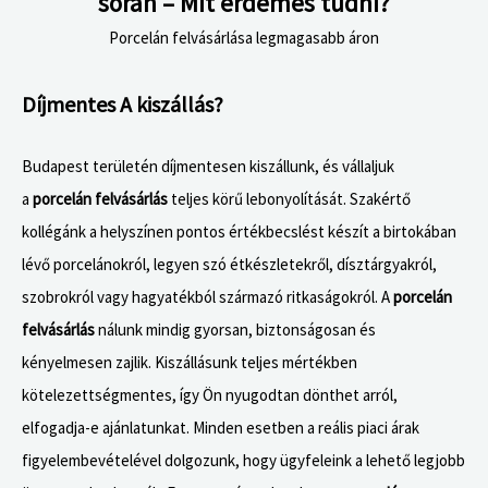
során – Mit érdemes tudni?​
Porcelán felvásárlása legmagasabb áron
Díjmentes A kiszállás?
Budapest területén díjmentesen kiszállunk, és vállaljuk
a
porcelán felvásárlás
teljes körű lebonyolítását. Szakértő
kollégánk a helyszínen pontos értékbecslést készít a birtokában
lévő porcelánokról, legyen szó étkészletekről, dísztárgyakról,
szobrokról vagy hagyatékból származó ritkaságokról. A
porcelán
felvásárlás
nálunk mindig gyorsan, biztonságosan és
kényelmesen zajlik. Kiszállásunk teljes mértékben
kötelezettségmentes, így Ön nyugodtan dönthet arról,
elfogadja-e ajánlatunkat. Minden esetben a reális piaci árak
figyelembevételével dolgozunk, hogy ügyfeleink a lehető legjobb