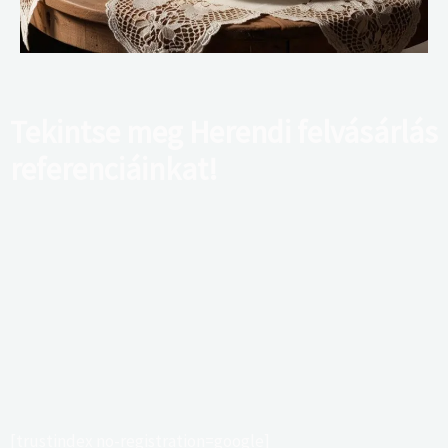
Tekintse meg Herendi felvásárlás
referenciáinkat!
[trustindex no-registration=google]