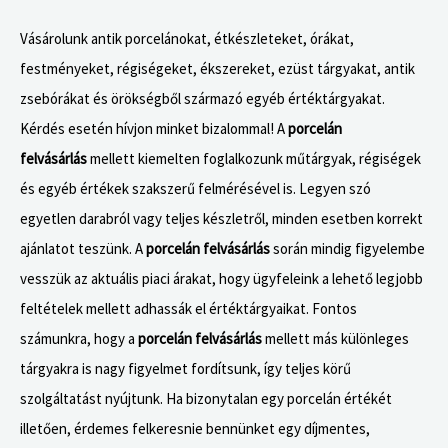
Vásárolunk antik porcelánokat, étkészleteket, órákat,
festményeket, régiségeket, ékszereket, ezüst tárgyakat, antik
zsebórákat és örökségből származó egyéb értéktárgyakat.
Kérdés esetén hívjon minket bizalommal! A
porcelán
felvásárlás
mellett kiemelten foglalkozunk műtárgyak, régiségek
és egyéb értékek szakszerű felmérésével is. Legyen szó
egyetlen darabról vagy teljes készletről, minden esetben korrekt
ajánlatot teszünk. A
porcelán felvásárlás
során mindig figyelembe
vesszük az aktuális piaci árakat, hogy ügyfeleink a lehető legjobb
feltételek mellett adhassák el értéktárgyaikat. Fontos
számunkra, hogy a
porcelán felvásárlás
mellett más különleges
tárgyakra is nagy figyelmet fordítsunk, így teljes körű
szolgáltatást nyújtunk. Ha bizonytalan egy porcelán értékét
illetően, érdemes felkeresnie bennünket egy díjmentes,