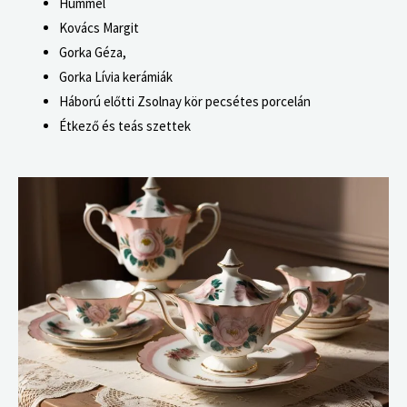
Hummel
Kovács Margit
Gorka Géza,
Gorka Lívia kerámiák
Háború előtti Zsolnay kör pecsétes porcelán
Étkező és teás szettek