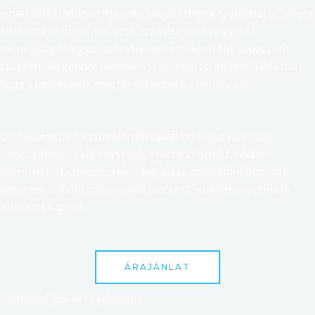
egyeztetett időpontban, de sok esetben kiszállással is, amely
különösen kényelmes azok számára, akik nagyobb
mennyiségű tárgyat szeretnének értékesíteni. Tapasztalt
szakértőink gondoskodnak a szakszerű felmérésről és arról,
hogy a porcelánok megfelelő kezekbe kerüljenek.
Összességében a
porcelán felvásárlás
ideális választás
mindazoknak, akik egyszerű, gyors és korrekt módon
szeretnék eladni porcelán tárgyaikat, miközben biztosak
lehetnek abban, hogy a valós piaci értéküknek megfelelő
ajánlatot kapnak.
ÁRAJÁNLAT
Kérjen díjmentes ajánlatot!