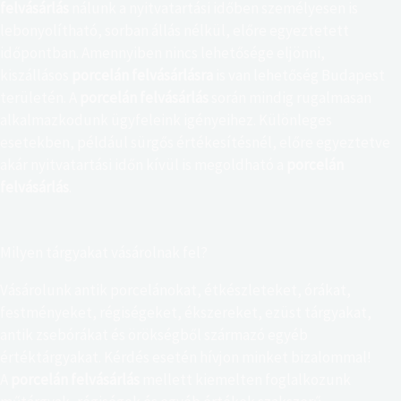
felvásárlás
nálunk a nyitvatartási időben személyesen is
lebonyolítható, sorban állás nélkül, előre egyeztetett
időpontban. Amennyiben nincs lehetősége eljönni,
kiszállásos
porcelán felvásárlásra
is van lehetőség Budapest
területén. A
porcelán felvásárlás
során mindig rugalmasan
alkalmazkodunk ügyfeleink igényeihez. Különleges
esetekben, például sürgős értékesítésnél, előre egyeztetve
akár nyitvatartási időn kívül is megoldható a
porcelán
felvásárlás
.
Milyen tárgyakat vásárolnak fel?
Vásárolunk antik porcelánokat, étkészleteket, órákat,
festményeket, régiségeket, ékszereket, ezüst tárgyakat,
antik zsebórákat és örökségből származó egyéb
értéktárgyakat. Kérdés esetén hívjon minket bizalommal!
A
porcelán felvásárlás
mellett kiemelten foglalkozunk