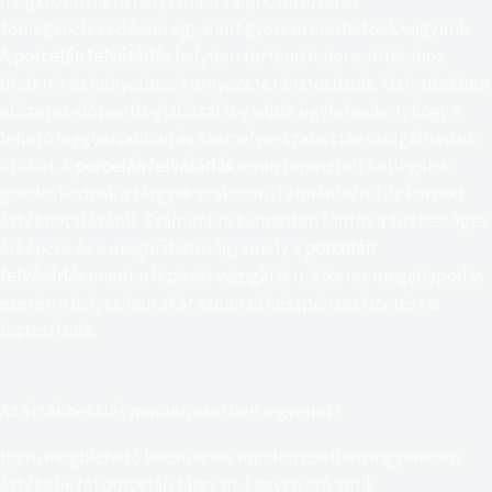
megközelíthető helyszínen várjuk. Autóval és
tömegközlekedéssel egyaránt gyorsan elérhetőek vagyunk.
A
porcelán felvásárlás
helyben történő lebonyolításához
diszkrét és kényelmes környezetet biztosítunk. Üzletünkben
előzetes időpontfoglalással fogadjuk ügyfeleinket, hogy a
lehető leggyorsabban és személyre szabottan szolgálhassuk
ki őket. A
porcelán felvásárlás
során tapasztalt kollégáink
gondoskodnak a tárgyak szakszerű felméréséről és korrekt
értékbecsléséről. Számunkra kiemelten fontos a tisztességes
árképzés és a megbízhatóság, amely a
porcelán
felvásárlás
minden lépését végigkíséri. Sikeres megállapodás
esetén a helyszínen akár azonnali készpénzes fizetést is
biztosítunk.
Az értékbecslés minden esetben ingyenes?
Igen, megbízható becsüseink minden esetben ingyenesen
értékelik fel porcelán tárgyait. Legyen szó antik