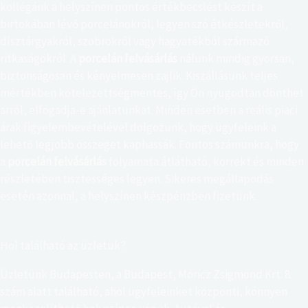
kollégánk a helyszínen pontos értékbecslést készít a
birtokában lévő porcelánokról, legyen szó étkészletekről,
dísztárgyakról, szobrokról vagy hagyatékból származó
ritkaságokról. A
porcelán felvásárlás
nálunk mindig gyorsan,
biztonságosan és kényelmesen zajlik. Kiszállásunk teljes
mértékben kötelezettségmentes, így Ön nyugodtan dönthet
arról, elfogadja-e ajánlatunkat. Minden esetben a reális piaci
árak figyelembevételével dolgozunk, hogy ügyfeleink a
lehető legjobb összeget kaphassák. Fontos számunkra, hogy
a
porcelán felvásárlás
folyamata átlátható, korrekt és minden
részletében tisztességes legyen. Sikeres megállapodás
esetén azonnal, a helyszínen készpénzben fizetünk.
Hol található az üzletük?
Üzletünk Budapesten, a Budapest, Móricz Zsigmond Krt. 8.
szám alatt található, ahol ügyfeleinket központi, könnyen