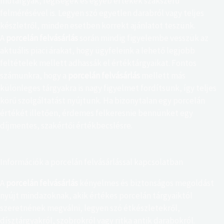
műtárgyak, régiségek és egyéb értékek szakszerű
felmérésével is. Legyen szó egyetlen darabról vagy teljes
készletről, minden esetben korrekt ajánlatot teszünk.
A
porcelán felvásárlás
során mindig figyelembe vesszük az
aktuális piaci árakat, hogy ügyfeleink a lehető legjobb
feltételek mellett adhassák el értéktárgyaikat. Fontos
számunkra, hogy a
porcelán felvásárlás
mellett más
különleges tárgyakra is nagy figyelmet fordítsunk, így teljes
körű szolgáltatást nyújtunk. Ha bizonytalan egy porcelán
értékét illetően, érdemes felkeresnie bennünket egy
díjmentes, szakértői értékbecslésre.
Információk a porcelán felvásárlással kapcsolatban
A
A
porcelán felvásárlás
kényelmes és biztonságos megoldást
C
nyújt mindazoknak, akik értékes porcelán tárgyaiktól
h
szeretnének megválni, legyen szó étkészletekről,
a
dísztárgyakról, szobrokról vagy ritka antik darabokról.