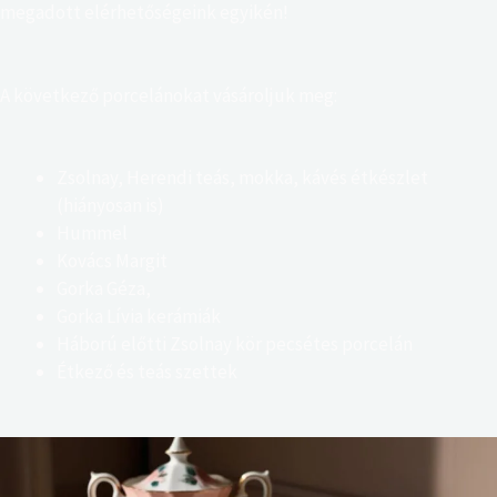
megadott elérhetőségeink egyikén!
A következő porcelánokat vásároljuk meg:
Zsolnay,
Herendi teás, mokka, kávés étkészlet
(hiányosan is)
Hummel
Kovács Margit
Gorka Géza,
Gorka Lívia kerámiák
Háború előtti Zsolnay kör pecsétes porcelán
Étkező és teás szettek