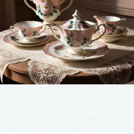
Tekintse meg Porcelán vétel referenciáinkat!
[trustindex no-registration=google]
Porcelán vétel Kérje Értékbecslőnk segítségét!
Felvásárolunk értéktárgyait díjmentes kiszállítással
Budapesten, vagy várjuk személyesen Óbudai üzletünkben,