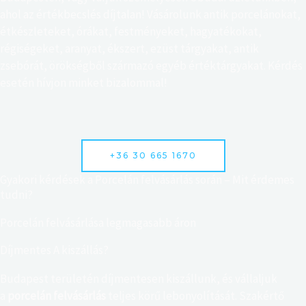
ahol az értékbecslés díjtalan! Vásárolunk antik porcelánokat,
étkészleteket, órákat, festményeket, hagyatékokat,
régiségeket, aranyat, ékszert, ezüst tárgyakat, antik
zsebórát, örökségből származó egyéb értéktárgyakat. Kérdés
esetén hívjon minket bizalommal!
+36 30 665 1670
Gyakori kérdések a Porcelán felvásárlás során – Mit érdemes
tudni?​
Porcelán felvásárlása legmagasabb áron
Díjmentes A kiszállás?
Budapest területén díjmentesen kiszállunk, és vállaljuk
a
porcelán felvásárlás
teljes körű lebonyolítását. Szakértő