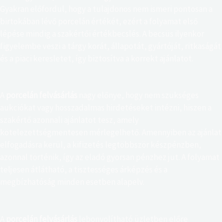
t
Gyakran előfordul, hogy a tulajdonos nem ismeri pontosan a
G
birtokában lévő porcelán értékét, ezért a folyamat első
P
lépése mindig a szakértői értékbecslés. A becsüs ilyenkor
T
figyelembe veszi a tárgy korát, állapotát, gyártóját, ritkaságát
e
és a piaci keresletet, így biztosítva a korrekt ajánlatot.
z
t
m
A
porcelán felvásárlás
nagy előnye, hogy nem szükséges
o
aukciókat vagy hosszadalmas hirdetéseket intézni, hiszen a
n
szakértő azonnali ajánlatot tesz, amely
d
kötelezettségmentesen mérlegelhető. Amennyiben az ajánlat
t
elfogadásra kerül, a kifizetés legtöbbször készpénzben,
a
azonnal történik, így az eladó gyorsan pénzhez jut. A folyamat
:
teljesen átlátható, a tisztességes árképzés és a
megbízhatóság minden esetben alapelv.
A
porcelán felvásárlás
lebonyolítható üzletben előre