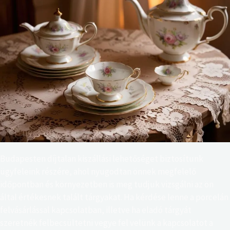
Budapesten díjtalan kiszállási lehetőséget biztosítunk
ügyfeleink részére, ahol nyugodtan önnek megfelelő
időpontban és környezetben is meg tudjuk vizsgálni az ön
által értékesnek talált tárgyakat.
Ha kérdése lenne a porcelán
felvásárlással kapcsolatban, illetve ha eladó tárgyát
szeretnék felbecsültetni vegye fel velünk a kapcsolatot a