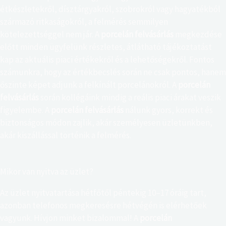
étkészletekről, dísztárgyakról, szobrokról vagy hagyatékból
származó ritkaságokról, a felmérés semmilyen
kötelezettséggel nem jár. A
porcelán felvásárlás
megkezdése
előtt minden ügyfelünk részletes, átlátható tájékoztatást
kap az aktuális piaci értékekről és a lehetőségekről. Fontos
számunkra, hogy az értékbecslés során ne csak pontos, hanem
őszinte képet adjunk a felkínált porcelánokról. A
porcelán
felvásárlás
során kollégáink mindig a reális piaci árakat veszik
figyelembe. A
porcelán felvásárlás
nálunk gyors, korrekt és
biztonságos módon zajlik, akár személyesen üzletünkben,
akár kiszállással történik a felmérés.
Mikor van nyitva az üzlet?
Az üzlet nyitvatartása hétfőtől péntekig 10–17 óráig tart,
azonban telefonos megkeresésre hétvégén is elérhetőek
vagyunk. Hívjon minket bizalommal! A
porcelán