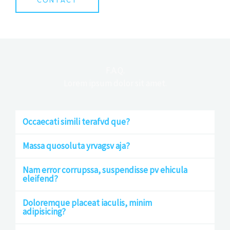
CONTACT
F.A.Q.
Lorem ipsum dolor sit amet.
Occaecati simili terafvd que?
Massa quosoluta yrvagsv aja?
Nam error corrupssa, suspendisse pv ehicula
eleifend?
Doloremque placeat iaculis, minim
adipisicing?