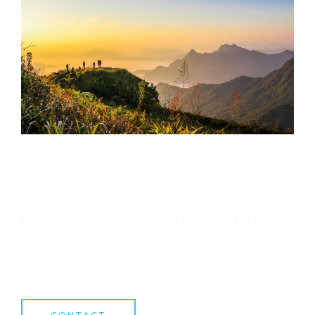
Service 3
A short description of your service. Lorem ipsm dolor
amet, consec tetur adipis cing elit, sed do eiusmod
tempor incid idunt ut labore et dolore magna aliqua.
Ut enim ad minim veniam, quis nostrud exer citation
ullamco la enim lorem isae ni.