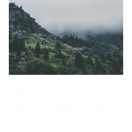
Service 1
A short description of your service. Lorem ipsm dolor
amet, consec tetur adipis cing elit, sed do eiusmod
tempor incid idunt ut labore et dolore magna aliqua.
Ut enim ad minim veniam, quis nostrud exer citation
ullamco la enim lorem isae ni.