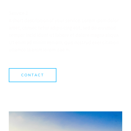
Service 2
A short description of your service. Lorem ipsm dolor
amet, consec tetur adipis cing elit, sed do eiusmod
tempor incid idunt ut labore et dolore magna aliqua.
Ut enim ad minim veniam, quis nostrud exer citation
ullamco la enim lorem isae ni.
CONTACT