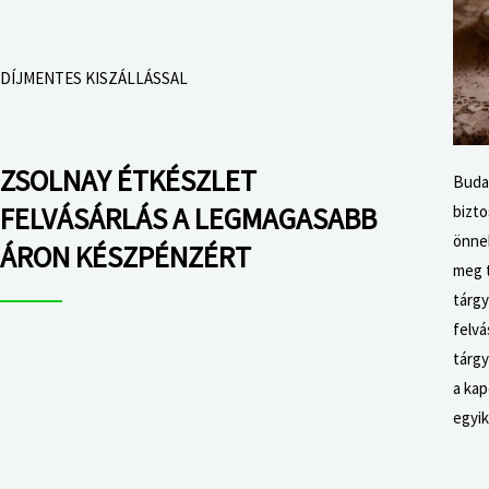
DÍJMENTES KISZÁLLÁSSAL
ZSOLNAY ÉTKÉSZLET
Budap
FELVÁSÁRLÁS A LEGMAGASABB
bizto
önne
ÁRON KÉSZPÉNZÉRT
meg t
tárgy
felvá
tárgy
a ka
egyi