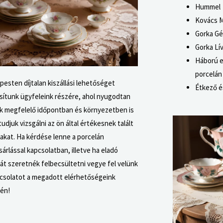
Hummel
Kovács M
Gorka Gé
Gorka Lí
Háború e
porcelán
esten díjtalan kiszállási lehetőséget
Étkező é
sítunk ügyfeleink részére, ahol nyugodtan
k megfelelő időpontban és környezetben is
udjuk vizsgálni az ön által értékesnek talált
akat.
Ha kérdése lenne a porcelán
sárlással kapcsolatban, illetve ha eladó
át szeretnék felbecsültetni vegye fel velünk
pcsolatot a megadott elérhetőségeink
kén!