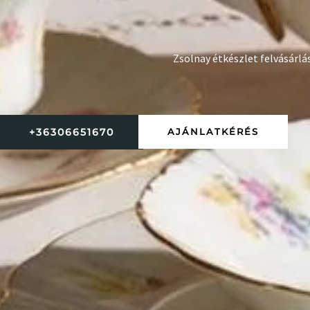
Zsolnay étkészlet felvásárlá
+36306651670
AJÁNLATKÉRÉS