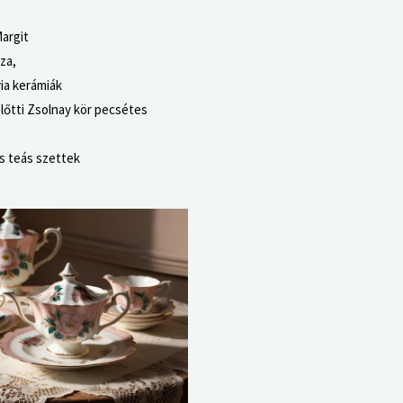
argit
za,
via kerámiák
lőtti Zsolnay kör pecsétes
s teás szettek