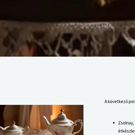
A következő por
Zsolnay,
étkészlet