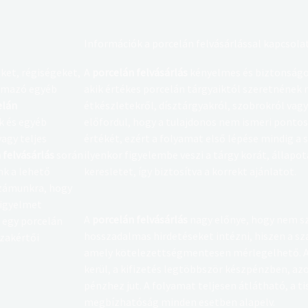
Információk a porcelán felvásárlással kapcsol
A
ket, régiségeket,
A
porcelán felvásárlás
kényelmes és biztonságo
C
ármazó egyéb
akik értékes porcelán tárgyaiktól szeretnének 
h
elán
étkészletekről, dísztárgyakról, szobrokról vagy
a
k és egyéb
előfordul, hogy a tulajdonos nem ismeri pontos
t
agy teljes
értékét, ezért a folyamat első lépése mindig a 
G
 felvásárlás
során
ilyenkor figyelembe veszi a tárgy korát, állapotá
P
nk a lehető
keresletet, így biztosítva a korrekt ajánlatot.
T
számunkra, hogy
e
figyelmet
A
porcelán felvásárlás
nagy előnye, hogy nem s
z
n egy porcelán
hosszadalmas hirdetéseket intézni, hiszen a sz
t
szakértői
amely kötelezettségmentesen mérlegelhető. A
m
kerül, a kifizetés legtöbbször készpénzben, azo
o
pénzhez jut. A folyamat teljesen átlátható, a t
n
megbízhatóság minden esetben alapelv.
d