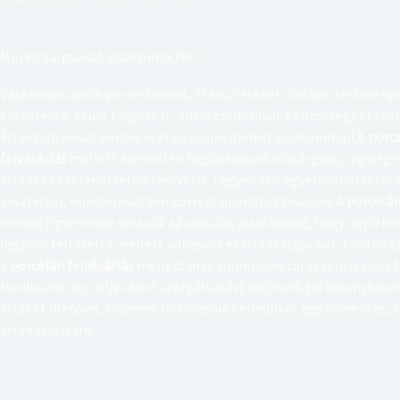
Milyen tárgyakat vásárolnak fel?
Vásárolunk antik porcelánokat, étkészleteket, órákat, festménye
ékszereket, ezüst tárgyakat, antik zsebórákat és örökségből sz
értéktárgyakat. Kérdés esetén hívjon minket bizalommal! A
porc
felvásárlás
mellett kiemelten foglalkozunk műtárgyak, régisége
értékek szakszerű felmérésével is. Legyen szó egyetlen darabról v
készletről, minden esetben korrekt ajánlatot teszünk. A
porcelán
mindig figyelembe vesszük az aktuális piaci árakat, hogy ügyfelei
legjobb feltételek mellett adhassák el értéktárgyaikat. Fontos 
a
porcelán felvásárlás
mellett más különleges tárgyakra is nagy 
fordítsunk, így teljes körű szolgáltatást nyújtunk. Ha bizonytala
értékét illetően, érdemes felkeresnie bennünket egy díjmentes, 
értékbecslésre.