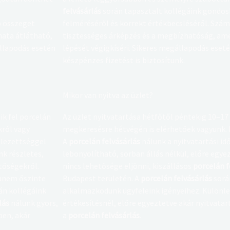
felvásárlás
során tapasztalt kollégáink gondos
b összeget
felméréséről és korrekt értékbecsléséről. Szá
ata átlátható,
tisztességes árképzés és a megbízhatóság, am
állapodás esetén
lépését végigkíséri. Sikeres megállapodás eseté
készpénzes fizetést is biztosítunk.
Mikor van nyitva az üzlet?
k fel porcelán
Az üzlet nyitvatartása hétfőtől péntekig 10–17
król vagy
megkeresésre hétvégén is elérhetőek vagyunk.
elezettséggel
A
porcelán felvásárlás
nálunk a nyitvatartási i
k részletes,
lebonyolítható, sorban állás nélkül, előre eg
etőségekről.
nincs lehetősége eljönni, kiszállásos
porcelán f
hanem őszinte
Budapest területén. A
porcelán felvásárlás
sorá
án kollégáink
alkalmazkodunk ügyfeleink igényeihez. Különle
lás
nálunk gyors,
értékesítésnél, előre egyeztetve akár nyitvatar
ben, akár
a
porcelán felvásárlás
.