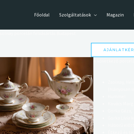
Főoldal
Szolgáltatások
Magazin
solnay porcelán felvásárlás Budapest
AJÁNLATKÉR
A következő porcel
Zsolnay,
Her
(hiányosan i
Hummel
Kovács Marg
Gorka Géza,
Gorka Lívia 
Háború előtt
Étkező és te