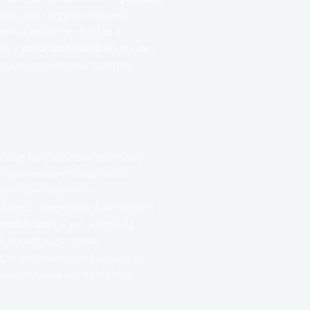
kodnak a tárgyak szakszerű
munkra kiemelten fontos a
ely a
porcelán felvásárlás
minden
n a helyszínen akár azonnali
 óráig tart, azonban telefonos
 Hívjon minket bizalommal!
dőben személyesen is
yeztetett időpontban. Amennyiben
elvásárlásra
is van lehetőség
n mindig rugalmasan
ges esetekben, például sürgős
tási időn kívül is megoldható