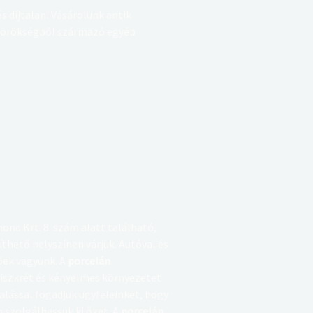
s díjtalan! Vásárolunk antik
t, örökségből származó egyéb
nd Krt. 8. szám alatt található,
thető helyszínen várjuk. Autóval és
őek vagyunk. A
porcelán
iszkrét és kényelmes környezetet
alással fogadjuk ügyfeleinket, hogy
 szolgálhassuk ki őket. A
porcelán