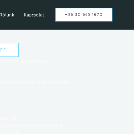
Rólunk
Kapcsolat
+36 30 665 1670
ÉS
ánokat vásároljuk meg:
endi teás, mokka, kávés étkészlet
s)
it
kerámiák
i Zsolnay kör pecsétes porcelán
ás szettek