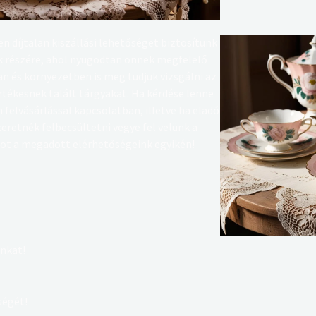
n díjtalan kiszállási lehetőséget biztosítunk
k részére, ahol nyugodtan önnek megfelelő
n és környezetben is meg tudjuk vizsgálni az
értékesnek talált tárgyakat.
Ha kérdése lenne
 felvásárlással kapcsolatban, illetve ha eladó
zeretnék felbecsültetni vegye fel velünk a
ot a megadott elérhetőségeink egyikén!
inkat!
ségét!