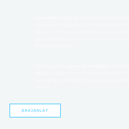
t
a
A
porcelán felvásárlás
lebonyolítható üzletben 
:
sok esetben kiszállással is, amely különösen k
nagyobb mennyiségű tárgyat szeretnének érték
gondoskodnak a szakszerű felmérésről és arról
kezekbe kerüljenek.
Összességében a
porcelán felvásárlás
ideális v
egyszerű, gyors és korrekt módon szeretnék el
biztosak lehetnek abban, hogy a valós piaci ér
kapnak.
ÁRAJÁNLAT