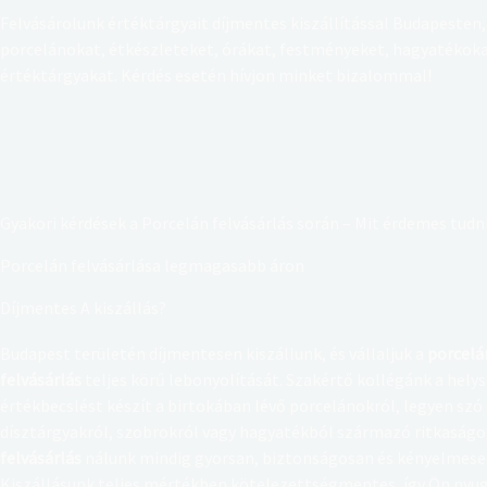
Felvásárolunk értéktárgyait díjmentes kiszállítással Budapesten,
porcelánokat, étkészleteket, órákat, festményeket, hagyatékokat
értéktárgyakat. Kérdés esetén hívjon minket bizalommal!
Gyakori kérdések a Porcelán felvásárlás során – Mit érdemes tudni
Porcelán felvásárlása legmagasabb áron
Díjmentes A kiszállás?
Budapest területén díjmentesen kiszállunk, és vállaljuk a
porcelá
felvásárlás
teljes körű lebonyolítását. Szakértő kollégánk a hely
értékbecslést készít a birtokában lévő porcelánokról, legyen szó
dísztárgyakról, szobrokról vagy hagyatékból származó ritkaságo
felvásárlás
nálunk mindig gyorsan, biztonságosan és kényelmesen
Kiszállásunk teljes mértékben kötelezettségmentes, így Ön ny