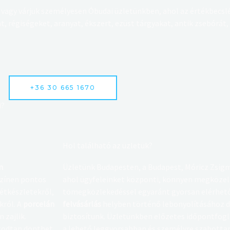
 vagy várjuk személyesen Óbudai üzletünkben, ahol az értékbecslé
, régiségeket, aranyat, ékszert, ezüst tárgyakat, antik zsebórá
+36 30 665 1670
?​
Hol található az üzletük?
n
Üzletünk Budapesten, a Budapest, Móricz Zsigmo
színen pontos
ahol ügyfeleinket központi, könnyen megközelí
 étkészletekről,
tömegközlekedéssel egyaránt gyorsan elérhet
król. A
porcelán
felvásárlás
helyben történő lebonyolításához d
 zajlik.
biztosítunk. Üzletünkben előzetes időpontfogl
ugodtan dönthet
a lehető leggyorsabban és személyre szabottan