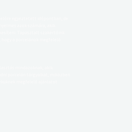
előre egyeztetett időpontban, de
ényelmes azok számára, akik
esíteni. Tapasztalt szakértőink
, hogy a porcelánok megfelelő
álasztás mindazoknak, akik
adni porcelán tárgyaikat, miközben
téküknek megfelelő ajánlatot