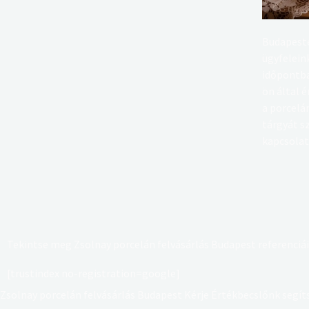
Budapeste
ügyfelein
időpontba
ön által 
a porcelán
tárgyát s
kapcsolat
Tekintse meg Zsolnay porcelán felvásárlás Budapest referenciá
[trustindex no-registration=google]
Zsolnay porcelán felvásárlás Budapest Kérje Értékbecslőnk segít