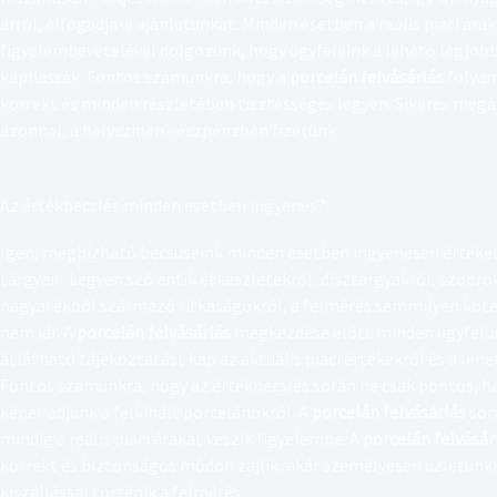
arról, elfogadja-e ajánlatunkat. Minden esetben a reális piaci árak
figyelembevételével dolgozunk, hogy ügyfeleink a lehető legjob
kaphassák. Fontos számunkra, hogy a
porcelán felvásárlás
folyam
korrekt és minden részletében tisztességes legyen. Sikeres meg
azonnal, a helyszínen készpénzben fizetünk.
Az értékbecslés minden esetben ingyenes?
Igen, megbízható becsüseink minden esetben ingyenesen értékeli
tárgyait. Legyen szó antik étkészletekről, dísztárgyakról, szobro
hagyatékból származó ritkaságokról, a felmérés semmilyen köt
nem jár. A
porcelán felvásárlás
megkezdése előtt minden ügyfelün
átlátható tájékoztatást kap az aktuális piaci értékekről és a leh
Fontos számunkra, hogy az értékbecslés során ne csak pontos, 
képet adjunk a felkínált porcelánokról. A
porcelán felvásárlás
sor
mindig a reális piaci árakat veszik figyelembe. A
porcelán felvásár
korrekt és biztonságos módon zajlik, akár személyesen üzletünk
kiszállással történik a felmérés.