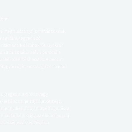
atban
s megoldást nyújt mindazoknak,
megválni, legyen szó
 ritka antik darabokról. Gyakran
an a birtokában lévő porcelán
szakértői értékbecslés. A becsüs
t, gyártóját, ritkaságát és a piaci
zükséges aukciókat vagy
akértő azonnali ajánlatot tesz,
mennyiben az ajánlat elfogadásra
nnal történik, így az eladó gyorsan
isztességes árképzés és a