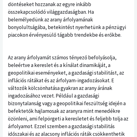
döntéseket hozzanak az egyre inkább
összekapcsolódó világgazdaságban. Ha
belemélyedünk az arany árfolyamának
bonyolultságába, betekintést nyerhetünk a pénzügyi
piacokon érvényesülő tágabb trendekbe és erőkbe.
Az arany árfolyamát számos tényező befolyásolja,
beleértve a kereslet és a kínálat dinamikáját, a
geopolitikai eseményeket, a gazdasági stabilitást, az
inflációs rátákat és az árfolyam-ingadozásokat. E
változók kölcsönhatása gyakran az arany árának
ingadozásához vezet. Például a gazdasági
bizonytalanság vagy a geopolitikai feszültség idején a
befektetők hajlamosak az aranyra mint menedékre
özönleni, ami felpörgeti a keresletet és feljebb tolja az
árfolyamot. Ezzel szemben a gazdasági stabilitás
időszakai és az alacsony inflációs ráták csökkenthetik