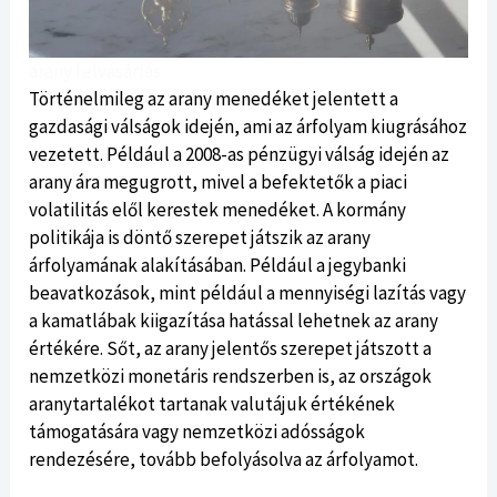
arany felvásárlás
Történelmileg az arany menedéket jelentett a
gazdasági válságok idején, ami az árfolyam kiugrásához
vezetett. Például a 2008-as pénzügyi válság idején az
arany ára megugrott, mivel a befektetők a piaci
volatilitás elől kerestek menedéket. A kormány
politikája is döntő szerepet játszik az arany
árfolyamának alakításában. Például a jegybanki
beavatkozások, mint például a mennyiségi lazítás vagy
a kamatlábak kiigazítása hatással lehetnek az arany
értékére. Sőt, az arany jelentős szerepet játszott a
nemzetközi monetáris rendszerben is, az országok
aranytartalékot tartanak valutájuk értékének
támogatására vagy nemzetközi adósságok
rendezésére, tovább befolyásolva az árfolyamot.