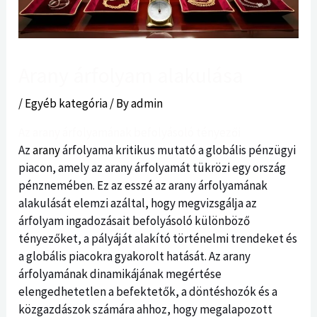
Arany árfolyam alakulása
/
Egyéb kategória
/ By
admin
Az arany árfolyamának befolyásoló tényezői
Az
arany
árfolyama kritikus mutató a globális pénzügyi
piacon, amely az arany árfolyamát tükrözi egy ország
pénznemében. Ez az esszé az arany árfolyamának
alakulását elemzi azáltal, hogy megvizsgálja az
árfolyam ingadozásait befolyásoló különböző
tényezőket, a pályáját alakító történelmi trendeket és
a globális piacokra gyakorolt ​​hatását. Az arany
árfolyamának dinamikájának megértése
elengedhetetlen a befektetők, a döntéshozók és a
közgazdászok számára ahhoz, hogy megalapozott