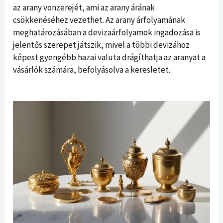
az arany vonzerejét, ami az arany árának
csökkenéséhez vezethet. Az arany árfolyamának
meghatározásában a devizaárfolyamok ingadozása is
jelentős szerepet játszik, mivel a többi devizához
képest gyengébb hazai valuta drágíthatja az aranyat a
vásárlók számára, befolyásolva a keresletet.