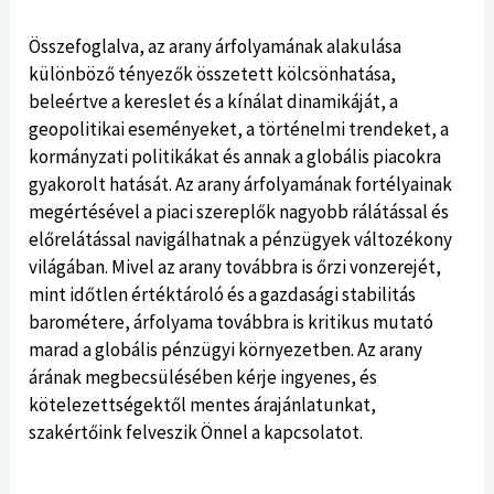
Összefoglalva, az arany árfolyamának alakulása
különböző tényezők összetett kölcsönhatása,
beleértve a kereslet és a kínálat dinamikáját, a
geopolitikai eseményeket, a történelmi trendeket, a
kormányzati politikákat és annak a globális piacokra
gyakorolt ​​hatását. Az arany árfolyamának fortélyainak
megértésével a piaci szereplők nagyobb rálátással és
előrelátással navigálhatnak a pénzügyek változékony
világában. Mivel az arany továbbra is őrzi vonzerejét,
mint időtlen értéktároló és a gazdasági stabilitás
barométere, árfolyama továbbra is kritikus mutató
marad a globális pénzügyi környezetben. Az arany
árának megbecsülésében kérje ingyenes, és
kötelezettségektől mentes árajánlatunkat,
szakértőink
felveszik Önnel a kapcsolatot.