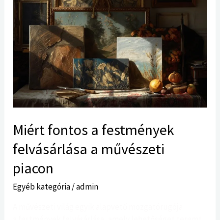
Miért
fontos
a festmények
felvásárlása a
művészeti
piacon
Miért fontos a festmények
felvásárlása a művészeti
piacon
Egyéb kategória
/
admin
A művészeti világ egyik alapvető mozgatórugója
a festmények felvásárlása, amely lehetőséget teremt