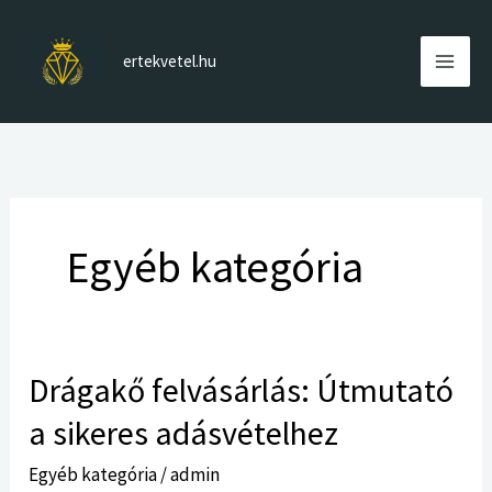
Skip
to
ertekvetel.hu
content
Egyéb kategória
Drágakő
Drágakő felvásárlás: Útmutató
felvásárlás:
a sikeres adásvételhez
Útmutató
a
Egyéb kategória
/
admin
sikeres