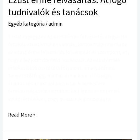
tudnivalók és tanácsok
Egyéb kategória
/
admin
Tartalomjegyzék Az ezüst érme felvásárlás alapjai Ha
értékes ezüstérméink vannak, fontos megismernünk
az ezüst érme felvásárlás folyamatát és szempontjait,
hogy a legjobb döntést hozhassuk. Az ezüstérmék
értékesítése összetett folyamat, amely számos
tényezőtől függ, mint az érme kora, ritkasága,
állapota és az aktuális ezüstár. A nemesfém
értékesítés során tisztában kell lennünk az érmék
valódi értékével, hogy ne essünk áldozatául a
Read More »