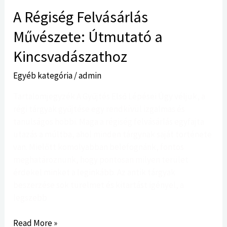
A Régiség Felvásárlás
Művészete: Útmutató a
Kincsvadászathoz
Egyéb kategória
/
admin
Tartalomjegyzék A Gyűjtés Első Lépései Úgy véljük, a
régi tárgyak gyűjtése egy rendkívül izgalmas és
tanulságos hobbi. Maga a régiség felvásárlás egyfajta
utazás a múltba, ahol minden tárgynak saját története
van. Mielőtt komolyabban belefognánk, fontos
meghatároznunk, hogy pontosan milyen terület
érdekel minket a leginkább. Az antik tárgyak
beszerzése sok türelmet és kitartást igényel, a
legszebb
Read More »