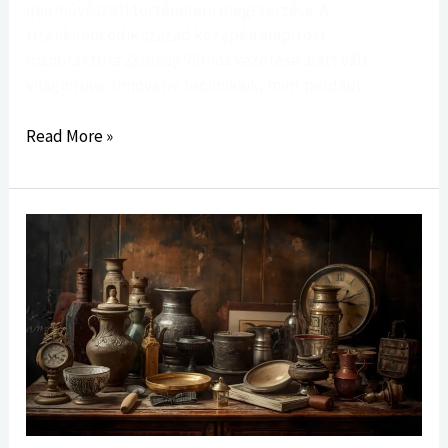
iparművészeti történelem megszerzése. A
tizenkilencedik század közepén alapított
manufaktúra Zsolnay Vilmos vezetése alatt vált
világhírűvé. Innovatív technikáik, mint például
Read More »
A
Régiség
Felvásárlás
Művészete:
Útmutató
a
Kincsvadászathoz