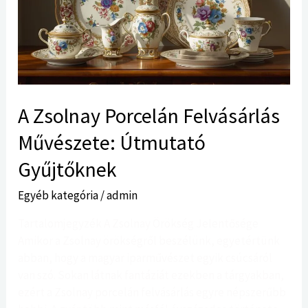
Művészete:
Útmutató
Gyűjtőknek
A Zsolnay Porcelán Felvásárlás
Művészete: Útmutató
Gyűjtőknek
Egyéb kategória
/
admin
Tartalomjegyzék A Zsolnay Örökség Jelentősége
Amikor a Zsolnay örökségről beszélünk, egyetértünk
abban, hogy a magyar iparművészet egyik csúcsáról
van szó. Sokan látnak fantáziát ezekben a tárgyakban,
ezért a Zsolnay porcelán felvásárlás egyre népszerűbb