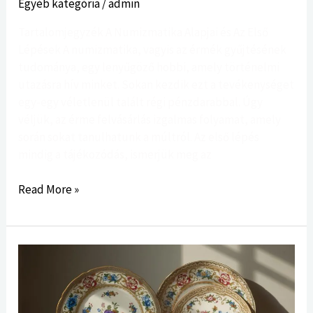
Egyéb kategória
/
admin
Tartalomjegyzék A Numizmatika Alapjai és Az Első
Lépések A numizmatika, vagyis az érmék gyűjtésének
tudománya, egy lenyűgöző hobbi, amely történelmi
utazásra hív minket. Sokan kezdik ezt a tevékenységet
egy-egy véletlenül talált régi pénzdarabbal. Úgy
véljük, az érme felvásárlás izgalmas folyamat, amely
során sokat tanulhatunk a múltról. Az első lépés
mindig a tájékozódás, ismerjük meg az
Read More »
A
Zsolnay
Porcelán
Felvásárlás