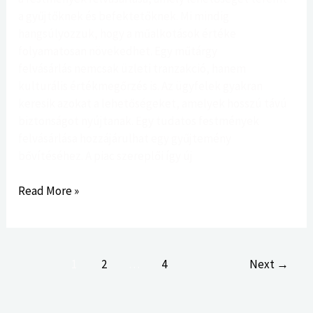
a gyűjtőknek és befektetőknek. Mi mindig
hangsúlyozzuk, hogy a műalkotások értéke
folyamatosan növekedhet. Egy műtárgy
felvásárlás nemcsak üzleti tranzakció, hanem
kulturális értékmegőrzés is. Az ügyfelek gyakran
keresik azokat a lehetőségeket, amelyek hosszú távú
biztonságot nyújtanak. Egy tudatos festmények
felvásárlása hozzájárulhat egy gyűjtemény
bővítéséhez. A piac szereplői így új
Read More »
1
2
…
4
Next
→