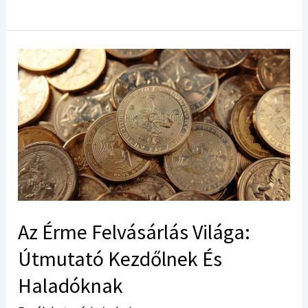
Az
Érme
Felvásárlás
Világa:
Útmutató
Kezdőlnek
És
Haladóknak
Az Érme Felvásárlás Világa:
Útmutató Kezdőlnek És
Haladóknak