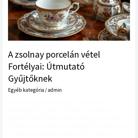
Fortélyai:
Útmutató
Gyűjtőknek
A zsolnay porcelán vétel
Fortélyai: Útmutató
Gyűjtőknek
Egyéb kategória
/
admin
Tartalomjegyzék A Zsolnay Gyár Története és
Jelentősége Úgy véljük, a Zsolnay név hallatán a
legtöbbünknek azonnal a pécsi gyár egyedi, művészi
kerámiái jutnak eszébe. A zsolnay porcelán vétel több
mint egyszerű vásárlás; ez egy darabka magyar