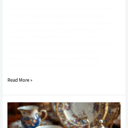
Régiójában
Miért olyan népszerű a tört arany felvásárlás Budapest
területén? Napjainkban egyre többen keresnek
megbízható helyeket megunt értékeik készpénzre
váltására. A fővárosban számtalan lehetőség áll a
lakosság rendelkezésére ezen a téren. Fontos
tisztában lennünk az alapvető szabályokkal még az
első üzletkötés előtt. A tört arany felvásárlás
Budapest kerületeiben kiemelkedően pörgő
üzletágnak számít a gazdasági helyzet miatt.
Read More »
A
zsolnay
porcelán
vétel