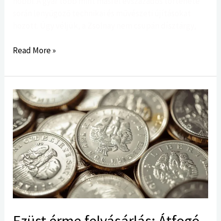
hobbi. A gyár több mint másfél évszázados története
során lenyűgöző technikai és művészeti újításokat
hozott. Úgy véljük, a Zsolnay nem csupán dísztárgy,
Read More »
Ezüst
érme
felvásárlás:
Átfogó
tudnivalók
és
tanácsok
Ezüst érme felvásárlás: Átfogó