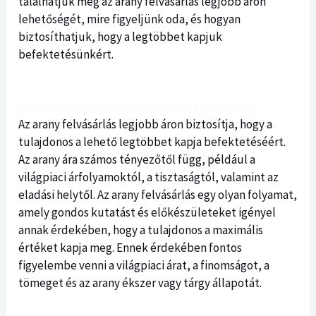
találhatjuk meg az arany felvásárlás legjobb áron
lehetőségét, mire figyeljünk oda, és hogyan
biztosíthatjuk, hogy a legtöbbet kapjuk
befektetésünkért.
Miért Fontos az Arany Felvásárlás Legjobb Áron?
Az arany felvásárlás legjobb áron biztosítja, hogy a
tulajdonos a lehető legtöbbet kapja befektetéséért.
Az arany ára számos tényezőtől függ, például a
világpiaci árfolyamoktól, a tisztaságtól, valamint az
eladási helytől. Az arany felvásárlás egy olyan folyamat,
amely gondos kutatást és előkészületeket igényel
annak érdekében, hogy a tulajdonos a maximális
értéket kapja meg. Ennek érdekében fontos
figyelembe venni a világpiaci árat, a finomságot, a
tömeget és az arany ékszer vagy tárgy állapotát.