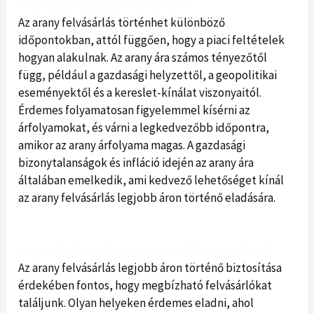
Mikor Érdemes Eladni Az Aranyat?
Az arany felvásárlás történhet különböző
időpontokban, attól függően, hogy a piaci feltételek
hogyan alakulnak. Az arany ára számos tényezőtől
függ, például a gazdasági helyzettől, a geopolitikai
eseményektől és a kereslet-kínálat viszonyaitól.
Érdemes folyamatosan figyelemmel kísérni az
árfolyamokat, és várni a legkedvezőbb időpontra,
amikor az arany árfolyama magas. A gazdasági
bizonytalanságok és infláció idején az arany ára
általában emelkedik, ami kedvező lehetőséget kínál
az arany felvásárlás legjobb áron történő eladására.
Hogyan Találjuk Meg a Megbízható Felvásárlókat?
Az arany felvásárlás legjobb áron történő biztosítása
érdekében fontos, hogy megbízható felvásárlókat
találjunk. Olyan helyeken érdemes eladni, ahol