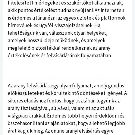
hitelesített mérlegeket és szakértőket alkalmaznak,
akik pontos értékelést tudnak nyújtani. Az interneten
is érdemes utánanézni az egyes üzletek és platformok
hírnevének és ügyfél-visszajelzéseinek. Ha
lehetőségünk van, válasszunk olyan helyeket,
amelyek hosszú ideje működnek, és amelyek
megfelelő biztosítékkal rendelkeznek az arany
értékelésének és felvásárlásának folyamatában.
Összegzés: A Legjobb Ár Elérése Az Arany Eladásakor
Az arany felvásárlás egy olyan folyamat, amely gondos
előkészületeket és körültekintő döntéseket igényel. A
sikeres eladáshoz fontos, hogy tisztában legyünk az
arany tisztaságával, súlyával, valamint az aktuális
világpiaci árakkal. Érdemes több helyen érdeklődni és
összehasonlítani az ajánlatokat, hogy a lehető legjobb
árat kapjuk meg. Az online aranyfelvásárlás egyre