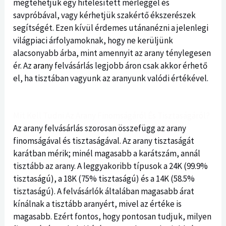
megtehetjük egy hitelesített mérleggel és
savpróbával, vagy kérhetjük szakértő ékszerészek
segítségét. Ezen kívül érdemes utánanézni a jelenlegi
világpiaci árfolyamoknak, hogy ne kerüljünk
alacsonyabb árba, mint amennyit az arany ténylegesen
ér. Az
arany
felvásárlás legjobb áron csak akkor érhető
el, ha tisztában vagyunk az aranyunk valódi értékével.
Mit Kell Tudni Az Arany Finomságáról És Tisztaságáról?
Az arany felvásárlás szorosan összefügg az arany
finomságával és tisztaságával. Az arany tisztaságát
karátban mérik; minél magasabb a karátszám, annál
tisztább az arany. A leggyakoribb típusok a 24K (99.9%
tisztaságú), a 18K (75% tisztaságú) és a 14K (58.5%
tisztaságú). A felvásárlók általában magasabb árat
kínálnak a tisztább aranyért, mivel az értéke is
magasabb. Ezért fontos, hogy pontosan tudjuk, milyen