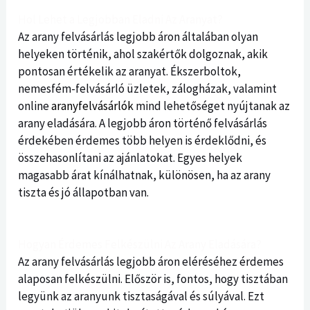
Hol Lehet a Legjobban Eladni Az Aranyat?
Az arany felvásárlás legjobb áron általában olyan
helyeken történik, ahol szakértők dolgoznak, akik
pontosan értékelik az aranyat. Ékszerboltok,
nemesfém-felvásárló üzletek, zálogházak, valamint
online
aranyfelvásárlók
mind lehetőséget nyújtanak az
arany eladására. A legjobb áron történő felvásárlás
érdekében érdemes több helyen is érdeklődni, és
összehasonlítani az ajánlatokat. Egyes helyek
magasabb árat kínálhatnak, különösen, ha az arany
tiszta és jó állapotban van.
Hogyan Érdemes Felkészülni Az Arany Eladására?
Az arany felvásárlás legjobb áron eléréséhez érdemes
alaposan felkészülni. Először is, fontos, hogy tisztában
legyünk az aranyunk tisztaságával és súlyával. Ezt