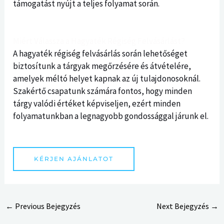
támogatást nyújt a teljes folyamat során.
Miért Válassza a Hagyaték Régiség Felvásárlást?
A hagyaték régiség felvásárlás során lehetőséget
biztosítunk a tárgyak megőrzésére és átvételére,
amelyek méltó helyet kapnak az új tulajdonosoknál.
Szakértő csapatunk számára fontos, hogy minden
tárgy valódi értéket képviseljen, ezért minden
folyamatunkban a legnagyobb gondossággal járunk el.
KÉRJEN AJÁNLATOT
←
Previous Bejegyzés
Next Bejegyzés
→