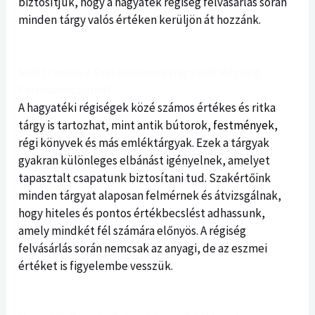
biztosítjuk, hogy a hagyaték régiség felvásárlás során
minden tárgy valós értéken kerüljön át hozzánk.
Miért Fontos a Szakértelem a Hagyaték Régiség
Felvásárlás Során?
A hagyatéki régiségek közé számos értékes és ritka
tárgy is tartozhat, mint antik bútorok,
festmények
,
régi könyvek és más emléktárgyak. Ezek a tárgyak
gyakran különleges elbánást igényelnek, amelyet
tapasztalt csapatunk biztosítani tud. Szakértőink
minden tárgyat alaposan felmérnek és átvizsgálnak,
hogy hiteles és pontos értékbecslést adhassunk,
amely mindkét fél számára előnyös. A régiség
felvásárlás során nemcsak az anyagi, de az eszmei
értéket is figyelembe vesszük.