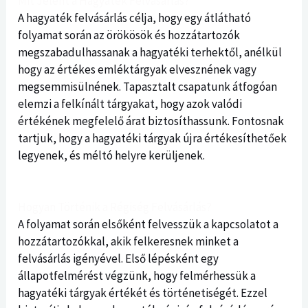
Mit Jelent a Hagyaték Felvásárlás?
A hagyaték felvásárlás célja, hogy egy átlátható
folyamat során az örökösök és hozzátartozók
megszabadulhassanak a hagyatéki terhektől, anélkül
hogy az értékes emléktárgyak elvesznének vagy
megsemmisülnének. Tapasztalt csapatunk átfogóan
elemzi a felkínált tárgyakat, hogy azok valódi
értékének megfelelő árat biztosíthassunk. Fontosnak
tartjuk, hogy a hagyatéki tárgyak újra értékesíthetőek
legyenek, és méltó helyre kerüljenek.
Hogyan Történik a Régiség Felvásárlás?
A folyamat során elsőként felvesszük a kapcsolatot a
hozzátartozókkal, akik felkeresnek minket a
felvásárlás igényével. Első lépésként egy
állapotfelmérést végzünk, hogy felmérhessük a
hagyatéki tárgyak értékét és történetiségét. Ezzel