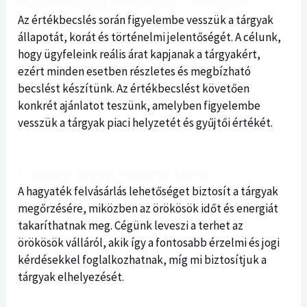
Hagyaték Régiség Felvásárlás és Értékbecslés
Az értékbecslés során figyelembe vesszük a tárgyak
állapotát, korát és történelmi jelentőségét. A célunk,
hogy ügyfeleink reális árat kapjanak a tárgyakért,
ezért minden esetben részletes és megbízható
becslést készítünk. Az értékbecslést követően
konkrét ajánlatot teszünk, amelyben figyelembe
vesszük a tárgyak piaci helyzetét és gyűjtői értékét.
A Hagyaték Régiség Felvásárlás Előnyei
A hagyaték felvásárlás lehetőséget biztosít a tárgyak
megőrzésére, miközben az örökösök időt és energiát
takaríthatnak meg. Cégünk leveszi a terhet az
örökösök válláról, akik így a fontosabb érzelmi és jogi
kérdésekkel foglalkozhatnak, míg mi biztosítjuk a
tárgyak elhelyezését.