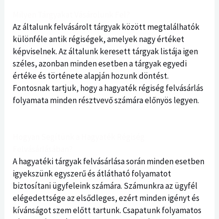
Milyen Tárgyakat Vásárolunk Fel?
Az általunk felvásárolt tárgyak között megtalálhatók
különféle antik régiségek, amelyek nagy értéket
képviselnek. Az általunk keresett tárgyak listája igen
széles, azonban minden esetben a tárgyak egyedi
értéke és története alapján hozunk döntést.
Fontosnak tartjuk, hogy a hagyaték régiség felvásárlás
folyamata minden résztvevő számára előnyös legyen.
Hogyan Segítünk a Hagyaték Régiség
Felvásárlásában?
A hagyatéki tárgyak felvásárlása során minden esetben
igyekszünk egyszerű és átlátható folyamatot
biztosítani ügyfeleink számára. Számunkra az ügyfél
elégedettsége az elsődleges, ezért minden igényt és
kívánságot szem előtt tartunk. Csapatunk folyamatos