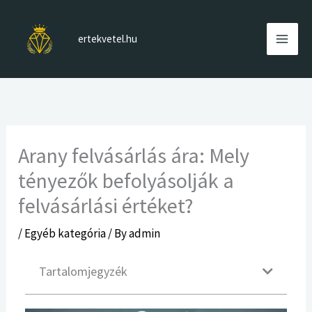
Skip
to
ertekvetel.hu
content
Arany felvásárlás ára: Mely
tényezők befolyásolják a
felvásárlási értéket?
/
Egyéb kategória
/ By
admin
Tartalomjegyzék