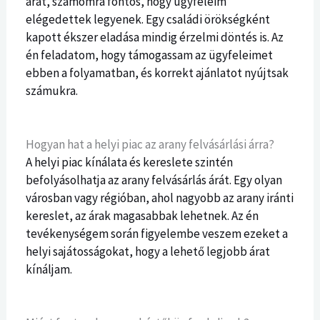
árát, számomra fontos, hogy ügyfeleim
elégedettek legyenek. Egy családi örökségként
kapott ékszer eladása mindig érzelmi döntés is. Az
én feladatom, hogy támogassam az ügyfeleimet
ebben a folyamatban, és korrekt ajánlatot nyújtsak
számukra.
Hogyan hat a helyi piac az arany felvásárlási árra?
A helyi piac kínálata és kereslete szintén
befolyásolhatja az arany felvásárlás árát. Egy olyan
városban vagy régióban, ahol nagyobb az arany iránti
kereslet, az árak magasabbak lehetnek. Az én
tevékenységem során figyelembe veszem ezeket a
helyi sajátosságokat, hogy a lehető legjobb árat
kínáljam.