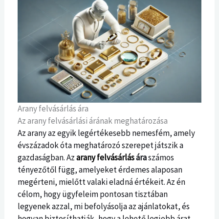
Arany felvásárlás ára
Az arany felvásárlási árának meghatározása
Az arany az egyik legértékesebb nemesfém, amely
évszázadok óta meghatározó szerepet játszik a
gazdaságban. Az
arany felvásárlás
ára
számos
tényezőtől függ, amelyeket érdemes alaposan
megérteni, mielőtt valaki eladná értékeit. Az én
célom, hogy ügyfeleim pontosan tisztában
legyenek azzal, mi befolyásolja az ajánlatokat, és
hogyan biztosíthatják, hogy a lehető legjobb árat