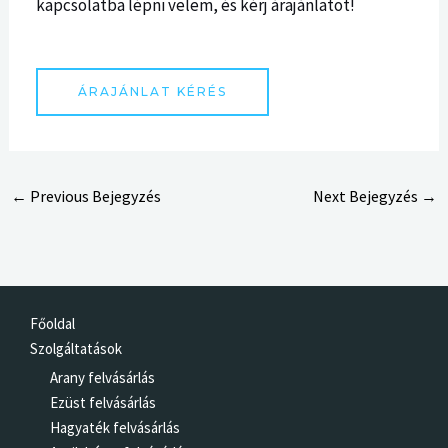
kapcsolatba lépni velem, és kérj árajánlatot!
ÁRAJÁNLAT KÉRÉS
←
Previous Bejegyzés
Next Bejegyzés
→
Főoldal
Szolgáltatások
Arany felvásárlás
Ezüst felvásárlás
Hagyaték felvásárlás