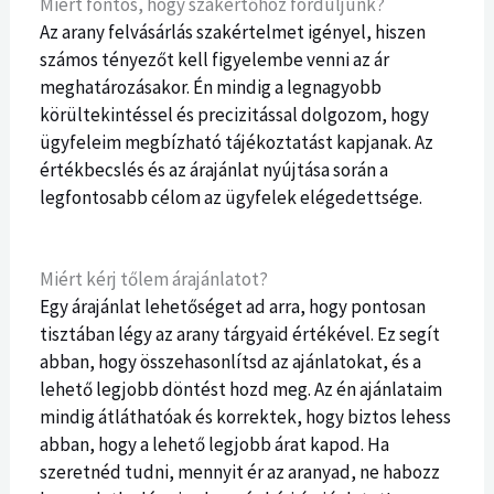
Miért fontos, hogy szakértőhöz forduljunk?
Az arany felvásárlás szakértelmet igényel, hiszen
számos tényezőt kell figyelembe venni az ár
meghatározásakor. Én mindig a legnagyobb
körültekintéssel és precizitással dolgozom, hogy
ügyfeleim megbízható tájékoztatást kapjanak. Az
értékbecslés és az árajánlat nyújtása során a
legfontosabb célom az ügyfelek elégedettsége.
Miért kérj tőlem árajánlatot?
Egy árajánlat lehetőséget ad arra, hogy pontosan
tisztában légy az arany tárgyaid értékével. Ez segít
abban, hogy összehasonlítsd az ajánlatokat, és a
lehető legjobb döntést hozd meg. Az én ajánlataim
mindig átláthatóak és korrektek, hogy biztos lehess
abban, hogy a lehető legjobb árat kapod. Ha
szeretnéd tudni, mennyit ér az aranyad, ne habozz