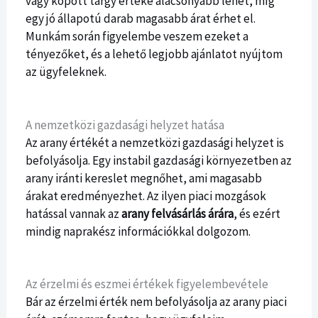
vagy kopott tárgy értéke alacsonyabb lehet, míg
egy jó állapotú darab magasabb árat érhet el.
Munkám során figyelembe veszem ezeket a
tényezőket, és a lehető legjobb ajánlatot nyújtom
az ügyfeleknek.
A nemzetközi gazdasági helyzet hatása
Az arany értékét a nemzetközi gazdasági helyzet is
befolyásolja. Egy instabil gazdasági környezetben az
arany iránti kereslet megnőhet, ami magasabb
árakat eredményezhet. Az ilyen piaci mozgások
hatással vannak az
arany felvásárlás árára
, és ezért
mindig naprakész információkkal dolgozom.
Az érzelmi és eszmei értékek figyelembevétele
Bár az érzelmi érték nem befolyásolja az arany piaci