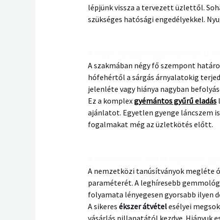
lépjünk vissza a tervezett üzlettől. S
szükséges hatósági engedélyekkel. Nyug
A négy C szabályrendszer szerepe az á
A szakmában négy fő szempont határozza
hófehértől a sárgás árnyalatokig terje
jelenléte vagy hiánya nagyban befolyáso
Ez a komplex
gyémántos gyűrű eladás
l
ajánlatot. Egyetlen gyenge láncszem i
fogalmakat még az üzletkötés előtt.
A tanúsítványok növelik a gyémánt gyűr
A nemzetközi tanúsítványok megléte óri
paraméterét. A leghíresebb gemmológi
folyamata lényegesen gyorsabb ilyen d
A sikeres
ékszer átvétel
esélyei megsok
vásárlás pillanatától kezdve. Hiányuk e