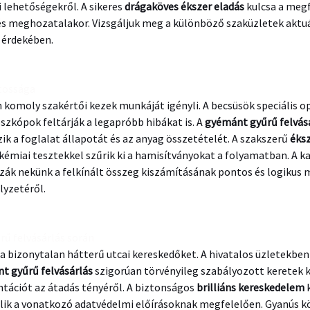
 lehetőségekről. A sikeres
drágaköves ékszer eladás
kulcsa a megf
s meghozatalakor. Vizsgáljuk meg a különböző szaküzletek aktuál
 érdekében.
ntossága
omoly szakértői kezek munkáját igényli. A becsüsök speciális op
szkópok feltárják a legapróbb hibákat is. A
gyémánt gyűrű felvás
k a foglalat állapotát és az anyag összetételét. A szakszerű
éksz
kémiai tesztekkel szűrik ki a hamisítványokat a folyamatban. A 
zák nekünk a felkínált összeg kiszámításának pontos és logikus 
lyzetéről.
ű felvásárlás során
 a bizonytalan hátterű utcai kereskedőket. A hivatalos üzletekb
t gyűrű felvásárlás
szigorúan törvényileg szabályozott keretek k
tációt az átadás tényéről. A biztonságos
brilliáns kereskedelem
k
lik a vonatkozó adatvédelmi előírásoknak megfelelően. Gyanús k