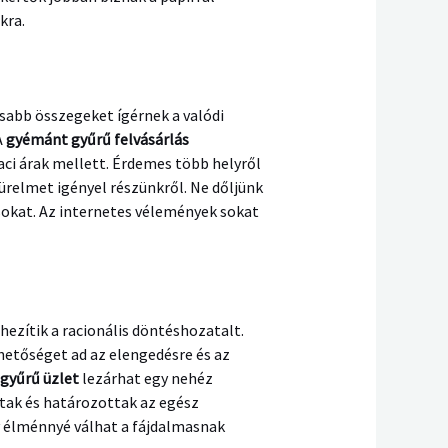
kra.
sabb összegeket ígérnek a valódi
A
gyémánt gyűrű felvásárlás
iaci árak mellett. Érdemes több helyről
ürelmet igényel részünkről. Ne dőljünk
ásokat. Az internetes vélemények sokat
ezítik a racionális döntéshozatalt.
hetőséget ad az elengedésre és az
gyűrű üzlet
lezárhat egy nehéz
dtak és határozottak az egész
ív élménnyé válhat a fájdalmasnak