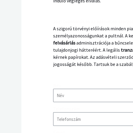
induló végleges elválás.
Jogi tudnivalók és az adásvételi szerző
A szigorú törvényi előírások minden p
személyazonosságunkat a pultnál. A ke
felvásárlás
adminisztrációja a bűncsele
tulajdonjogi hátteréért. A legális
tranz
kérnek papírokat. Az adásvételi szerz
jogosságát később. Tartsuk be a szabál
Név
Telefonszám
Email