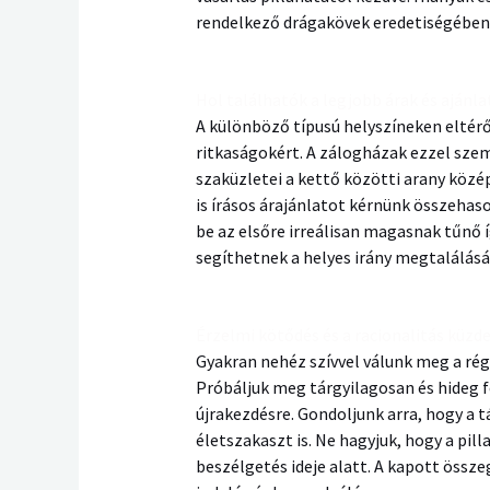
rendelkező drágakövek eredetiségében
Hol találhatók a legjobb árak és ajánl
A különböző típusú helyszíneken eltérő
ritkaságokért. A zálogházak ezzel sz
szaküzletei a kettő közötti arany középu
is írásos árajánlatot kérnünk összehas
be az elsőre irreálisan magasnak tűnő 
segíthetnek a helyes irány megtalálás
Érzelmi kötődés és a racionalitás küzd
Gyakran nehéz szívvel válunk meg a rég
Próbáljuk meg tárgyilagosan és hideg fe
újrakezdésre. Gondoljunk arra, hogy a 
életszakaszt is. Ne hagyjuk, hogy a pi
beszélgetés ideje alatt. A kapott össz