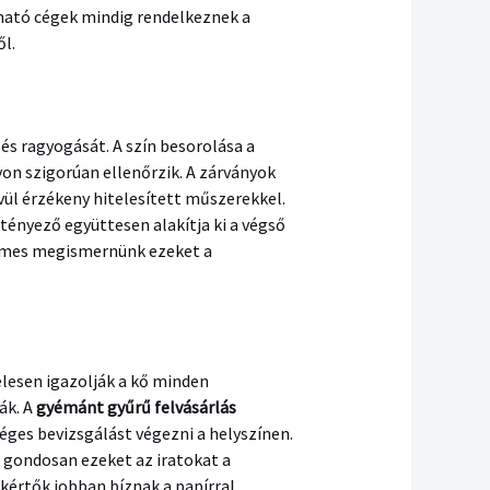
ízható cégek mindig rendelkeznek a
l.
és ragyogását. A szín besorolása a
yon szigorúan ellenőrzik. A zárványok
vül érzékeny hitelesített műszerekkel.
tényező együttesen alakítja ki a végső
demes megismernünk ezeket a
elesen igazolják a kő minden
ák. A
gyémánt gyűrű felvásárlás
es bevizsgálást végezni a helyszínen.
 gondosan ezeket az iratokat a
akértők jobban bíznak a papírral