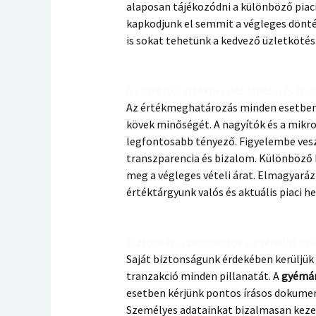
alaposan tájékozódni a különböző piaci
kapkodjunk el semmit a végleges dönté
is sokat tehetünk a kedvező üzletkötés
A szakértői értékbecslés lépései és fo
Az értékmeghatározás minden esetben k
kövek minőségét. A nagyítók és a mikro
legfontosabb tényező. Figyelembe veszi
transzparencia és bizalom. Különböző 
meg a végleges vételi árat. Elmagyaráz
értéktárgyunk valós és aktuális piaci he
Biztonsági szempontok a gyémánt gyűr
Saját biztonságunk érdekében kerüljük
tranzakció minden pillanatát. A
gyémán
esetben kérjünk pontos írásos dokumen
Személyes adatainkat bizalmasan keze