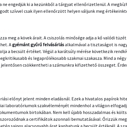
oha ne engedjük ki a kezünkből a tárgyat ellenőrizetlenül. A megb
odt szívvel csak ilyen ellenőrzött helyen váljunk meg értékeinktő
razásban
 meg a kövek árait. A csiszolás minősége adja a kő valódi tüzét 
dhet. A
gyémánt gyűrű felvásárlás
alkalmával a tisztaságot is nag
lja a becsült értéket. Végül a karátsúly mérése következik rendkí
egkritikusabb és legaprólékosabb szakmai szakasza. Mind a négy 
s jelentősen csökkentheti a számunkra kifizethető összeget. Ér
ű felvásárlás értékét
ási előnyt jelent minden eladásnál. Ezek a hivatalos papírok hit
ai laboratóriumok szakvéleményét mindenhol a világon elfogadj
okumentumok birtokában. Nem kell újabb hosszadalmas és költség
szorozódnak a certifikátok azonnali bemutatásával. Őrizzük meg
setén sajnos alacsonyabb árat kaphatunk a becsült értéknél. A sz