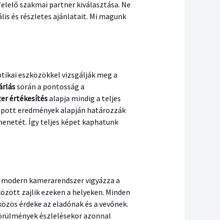
elelő szakmai partner kiválasztása. Ne
is és részletes ajánlatait. Mi magunk
tikai eszközökkel vizsgálják meg a
árlás
során a pontosság a
er értékesítés
alapja mindig a teljes
kapott eredmények alapján határozzák
menetét. Így teljes képet kaphatunk
en modern kamerarendszer vigyázza a
özött zajlik ezeken a helyeken. Minden
özös érdeke az eladónak és a vevőnek.
örülmények észlelésekor azonnal