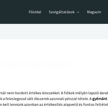
Főoldal
Szolgáltatások
Magazin
árlás: Átfogó útmutató
lás?
r nem hordott értékes kincsekkel. A fiókok mélyén lapuló darab
k a feleslegessé vált ékszerek azonnali pénzzé tétele. A
gyémánt 
an kell lennünk azonban az értékesítés alapvető és fontos feltét