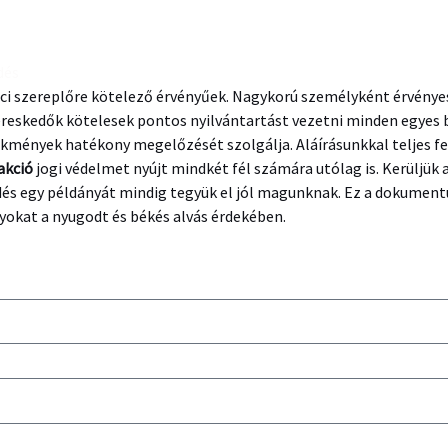
dés
iaci szereplőre kötelező érvényűek. Nagykorú személyként érvény
reskedők kötelesek pontos nyilvántartást vezetni minden egyes 
kmények hatékony megelőzését szolgálja. Aláírásunkkal teljes fel
akció
jogi védelmet nyújt mindkét fél számára utólag is. Kerüljük
ődés egy példányát mindig tegyük el jól magunknak. Ez a dokument
yokat a nyugodt és békés alvás érdekében.