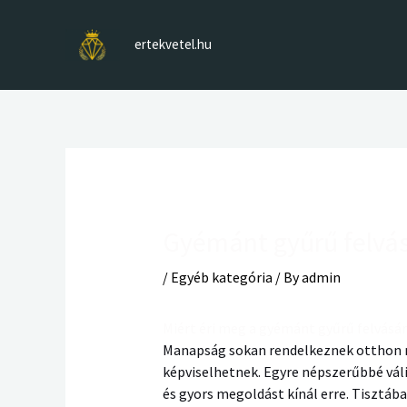
Skip
to
ertekvetel.hu
content
Gyémánt gyűrű felvás
/
Egyéb kategória
/ By
admin
Miért éri meg a gyémánt gyűrű felvásár
Manapság sokan rendelkeznek otthon má
képviselhetnek. Egyre népszerűbbé váli
és gyors megoldást kínál erre. Tisztáb