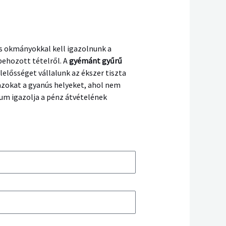
es okmányokkal kell igazolnunk a
behozott tételről. A
gyémánt gyűrű
elősséget vállalunk az ékszer tiszta
 azokat a gyanús helyeket, ahol nem
um igazolja a pénz átvételének