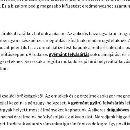
. Ez a bizalom pedig magasabb kifizetést eredményezhet számun
atok?
 árakkal találkozhatunk a piacon. Az aukciós házak gyakran maga
emben gyors készpénzes megoldást kínálnak minden ügyfelüknek. 
tat jelentik. Itt azonnali kifizetést kapunk a reális és aktuális p
onlításképpen. A tudatos
gyémánt felvásárlás
sok utánajárást és t
ígéreteknek. Keressük a régóta működő és jó hírű helyi vállalkoz
ában.
elme
i családi örökségektől. Az emlékek és az érzelmek sokszor megneh
jjel kezelni a pénzügyi helyzetet. A
gyémánt gyűrű felvásárlás
le
tárgyak helyett most élményeket kaphatunk. A sikeres
drágaköves 
llanatnyi érzelmeink befolyásolják az alkudozást. Maradjunk higga
eget fordítsuk valami számunkra igazán fontos dologra. Így pozit