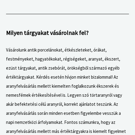
Milyen tárgyakat vásárolnak fel?
Vásárolunk antik porcelánokat, étkészleteket, órákat,
festményeket, hagyatékokat, régiségeket, aranyat, ékszert,
ezüst tárgyakat, antik zsebórát, örökségből származó egyéb
értéktárgyakat. Kérdés esetén hívjon minket bizalommal! Az
aranyfelvásárlás mellett kiemelten foglalkozunk ékszerek és
nemesfémek értékesítésével is. Legyen szó törtaranyról vagy
akár befektetési célú aranyról, korrekt ajánlatot teszünk. Az
aranyfelvásárlás során minden esetben figyelembe vesszük a
napi nemzetközi árfolyamokat. Fontos számunkra, hogy az
aranyfelvásárlás mellett más értéktárgyakra is kiemelt figyelmet