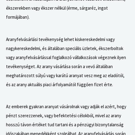
ékszerekben vagy ékszer nélkül (érme, sárgaréz, ingot
formájában).
Aranyfelvásárlási tevékenység lehet kiskereskedelmi vagy
nagykereskedelmi, és általában speciális üzletek, ékszerboltok
vagy aranyfelvásárlással foglalkozó vállalkozások végeznek ilyen
tevékenységet. Az arany vásárlása során a vevő általában
meghatározott súlyú vagy karátú aranyat vesz meg az eladótól,
és az arany aktuális piaci árfolyamától függően fizet érte.
Az emberek gyakran aranyat vásárolnak vagy adják el azért, hogy
pénzt szerezzenek, vagy befektetési célokból, mivel az arany
hosszú távon értéket tud tartani és a pénzügyi bizonytalanság
időszakában menedékként szolgálhat. Az aranyfelvásárlás során