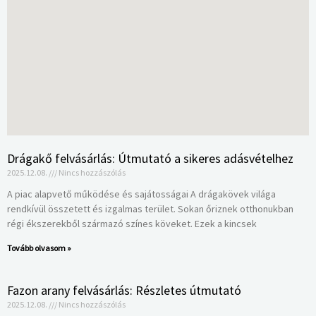
Drágakő felvásárlás: Útmutató a sikeres adásvételhez
2025.12.08.
Nincs hozzászólás
A piac alapvető működése és sajátosságai A drágakövek világa
rendkívül összetett és izgalmas terület. Sokan őriznek otthonukban
régi ékszerekből származó színes köveket. Ezek a kincsek
Tovább olvasom »
Fazon arany felvásárlás: Részletes útmutató
2025.12.08.
Nincs hozzászólás