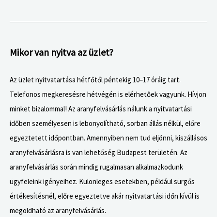
Mikor van nyitva az üzlet?
Az üzlet nyitvatartása hétfőtől péntekig 10–17 óráig tart.
Telefonos megkeresésre hétvégén is elérhetőek vagyunk. Hívjon
minket bizalommal! Az aranyfelvásárlás nálunk a nyitvatartási
időben személyesen is lebonyolítható, sorban állás nélkül, előre
egyeztetett időpontban. Amennyiben nem tud eljönni, kiszállásos
aranyfelvásárlásra is van lehetőség Budapest területén. Az
aranyfelvásárlás során mindig rugalmasan alkalmazkodunk
ügyfeleink igényeihez. Különleges esetekben, például sürgős
értékesítésnél, előre egyeztetve akár nyitvatartási időn kívül is
megoldható az aranyfelvásárlás.