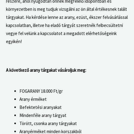
részére, ahol nyugodtan önnek megfelelő időpontban és
környezetben is meg tudjuk vizsgálni az ön által értékesnek talált
tárgyakat.
Ha kérdése lenne az arany, ezüst, ékszer felvásárlással
kapcsolatban, illetve ha eladó tárgyát szeretnék felbecsültetni
vegye fel velünk a kapcsolatot a megadott elérhetőségeink
egyikén!
A következő arany tárgakat vásároljuk meg:
FOGARANY
18.000 Ft/gr
Arany érméket
Befektetési aranyakat
Mindenféle arany tárgyat
Törött, csonka arany tárgyakat
Aranyérméket minden korszakból