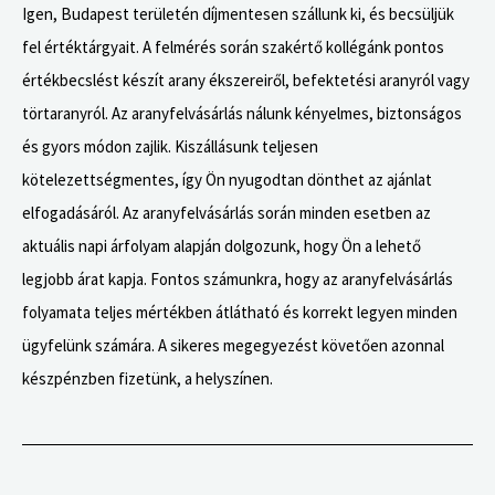
Igen, Budapest területén díjmentesen szállunk ki, és becsüljük
fel értéktárgyait. A felmérés során szakértő kollégánk pontos
értékbecslést készít arany ékszereiről, befektetési aranyról vagy
törtaranyról. Az aranyfelvásárlás nálunk kényelmes, biztonságos
és gyors módon zajlik. Kiszállásunk teljesen
kötelezettségmentes, így Ön nyugodtan dönthet az ajánlat
elfogadásáról. Az aranyfelvásárlás során minden esetben az
aktuális napi árfolyam alapján dolgozunk, hogy Ön a lehető
legjobb árat kapja. Fontos számunkra, hogy az aranyfelvásárlás
folyamata teljes mértékben átlátható és korrekt legyen minden
ügyfelünk számára. A sikeres megegyezést követően azonnal
készpénzben fizetünk, a helyszínen.