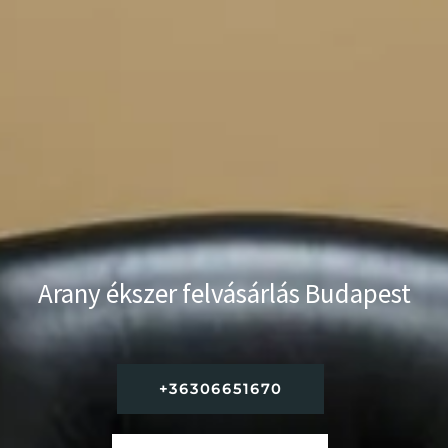
Arany ékszer felvásárlás Budapest
+36306651670