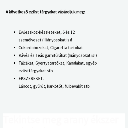
A következő ezüst tárgyakat vásároljuk meg:
Evőeszköz-készleteket, 6 és 12
személyeset (Hiányosokat is)!
Cukordobozokat, Cigaretta tartókat
Kávés és Teás garnitúrákat (hiányosokat is!)
Tálcákat, Gyertyatartókat, Kanalakat, egyéb
ezüsttárgyakat stb.
ÉKSZEREKET:
Láncot, gyűrűt, karkötőt, fülbevalót stb.
Tekintse meg arany ékszer