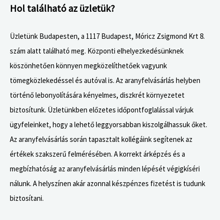
Hol található az üzletük?
Üzletünk Budapesten, a 1117 Budapest, Móricz Zsigmond Krt 8.
szám alatt található meg. Központi elhelyezkedésünknek
köszönhetően könnyen megközelíthetőek vagyunk
tömegközlekedéssel és autóval is. Az aranyfelvásárlás helyben
történő lebonyolítására kényelmes, diszkrét környezetet
biztosítunk. Üzletünkben előzetes időpontfoglalással várjuk
ügyfeleinket, hogy a lehető leggyorsabban kiszolgálhassuk őket.
Az aranyfelvásárlás során tapasztalt kollégáink segítenek az
értékek szakszerű felmérésében. A korrekt árképzés és a
megbízhatóság az aranyfelvásárlás minden lépését végigkíséri
nálunk. A helyszínen akár azonnal készpénzes fizetést is tudunk
biztosítani.