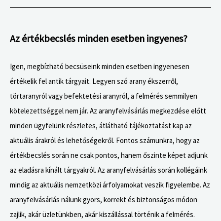
Az értékbecslés minden esetben ingyenes?
Igen, megbízható becsüseink minden esetben ingyenesen
értékelik fel antik tárgyait. Legyen szó arany ékszerről,
törtaranyról vagy befektetési aranyról, a felmérés semmilyen
kötelezettséggel nem jár. Az aranyfelvásárlás megkezdése előtt
minden ügyfelünk részletes, átlátható tájékoztatást kap az
aktuális árakról és lehetőségekről. Fontos számunkra, hogy az
értékbecslés során ne csak pontos, hanem őszinte képet adjunk
az eladásra kínált tárgyakról. Az aranyfelvásárlás során kollégáink
mindig az aktuális nemzetközi árfolyamokat veszik figyelembe. Az
aranyfelvásárlás nálunk gyors, korrekt és biztonságos módon
zajlik, akár üzletünkben, akár kiszállással történik a felmérés.