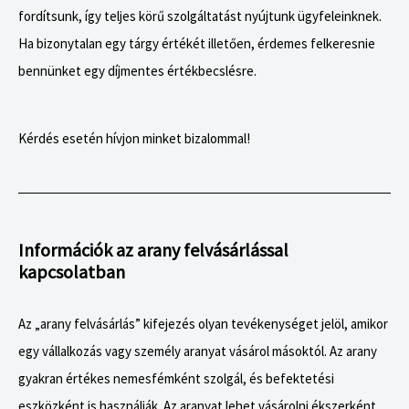
fordítsunk, így teljes körű szolgáltatást nyújtunk ügyfeleinknek.
Ha bizonytalan egy tárgy értékét illetően, érdemes felkeresnie
bennünket egy díjmentes értékbecslésre.
Kérdés esetén hívjon minket bizalommal!
Információk az arany felvásárlással
kapcsolatban
Az „arany felvásárlás” kifejezés olyan tevékenységet jelöl, amikor
egy vállalkozás vagy személy aranyat vásárol másoktól. Az arany
gyakran értékes nemesfémként szolgál, és befektetési
eszközként is használják. Az aranyat lehet vásárolni ékszerként,