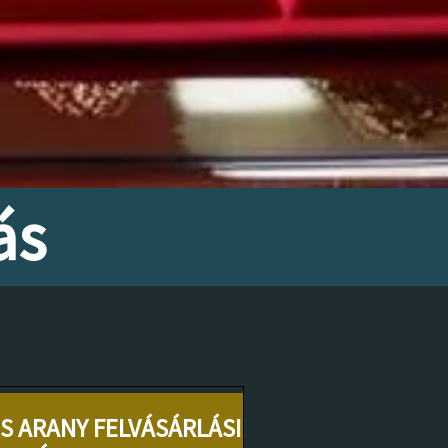
ás
S ARANY FELVÁSÁRLÁSI