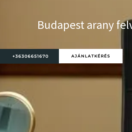
Budapest arany fel
+36306651670
AJÁNLATKÉRÉS