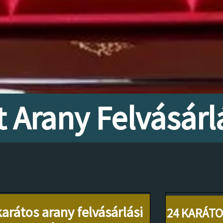
 Arany Felvásárl
karátos arany felvásárlási
24 KARÁTO