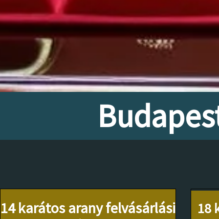
Budapest
14 karátos arany felvásárlási
18 