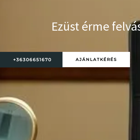
Ezüst érme felvá
+36306651670
AJÁNLATKÉRÉS