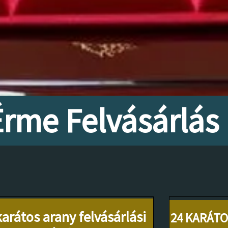
Érme Felvásárlás
karátos arany felvásárlási
24 KARÁTO