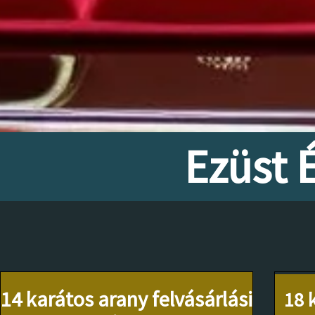
Ezüst 
14 karátos arany felvásárlási
18 