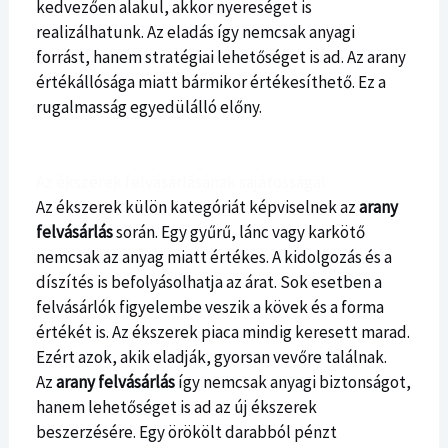
kedvezően alakul, akkor nyereséget is
realizálhatunk. Az eladás így nemcsak anyagi
forrást, hanem stratégiai lehetőséget is ad. Az arany
értékállósága miatt bármikor értékesíthető. Ez a
rugalmasság egyedülálló előny.
Az ékszerek felvásárlásának sajátosságai
Az ékszerek külön kategóriát képviselnek az
arany
felvásárlás
során. Egy gyűrű, lánc vagy karkötő
nemcsak az anyag miatt értékes. A kidolgozás és a
díszítés is befolyásolhatja az árat. Sok esetben a
felvásárlók figyelembe veszik a kövek és a forma
értékét is. Az ékszerek piaca mindig keresett marad.
Ezért azok, akik eladják, gyorsan vevőre találnak.
Az
arany felvásárlás
így nemcsak anyagi biztonságot,
hanem lehetőséget is ad az új ékszerek
beszerzésére. Egy örökölt darabból pénzt