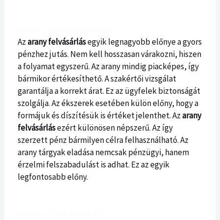
Az arany felvásárlás előnyei
Az
arany felvásárlás
egyik legnagyobb előnye a gyors
pénzhez jutás. Nem kell hosszasan várakozni, hiszen
a folyamat egyszerű. Az arany mindig piacképes, így
bármikor értékesíthető. A szakértői vizsgálat
garantálja a korrekt árat. Ez az ügyfelek biztonságát
szolgálja. Az ékszerek esetében külön előny, hogy a
formájuk és díszítésük is értéket jelenthet. Az
arany
felvásárlás
ezért különösen népszerű. Az így
szerzett pénz bármilyen célra felhasználható. Az
arany tárgyak eladása nemcsak pénzügyi, hanem
érzelmi felszabadulást is adhat. Ez az egyik
legfontosabb előny.
Az arany, mint örök érték