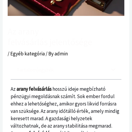
Az arany
felvásárlás jelentősége
/
Egyéb kategória
/ By
admin
Tartalomjegyzék
Az
arany felvásárlás
hosszú ideje megbízható
pénzügyi megoldásnak számít. Sok ember fordul
ehhez a lehetőséghez, amikor gyors likvid forrásra
van szüksége. Az arany időtálló érték, amely mindig
keresett marad. A gazdasági helyzetek
változhatnak, de az arany stabilitása megmarad.