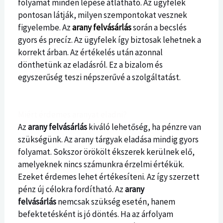
folyamat minden lépése átlátható. Az ügyfelek
pontosan látják, milyen szempontokat vesznek
figyelembe. Az
arany felvásárlás
során a becslés
gyors és precíz. Az ügyfelek így biztosak lehetnek a
korrekt árban. Az értékelés után azonnal
dönthetünk az eladásról. Ez a bizalom és
egyszerűség teszi népszerűvé a szolgáltatást.
Miért érdemes aranyat eladni?
Az
arany felvásárlás
kiváló lehetőség, ha pénzre van
szükségünk. Az arany tárgyak eladása mindig gyors
folyamat. Sokszor örökölt ékszerek kerülnek elő,
amelyeknek nincs számunkra érzelmi értékük.
Ezeket érdemes lehet értékesíteni. Az így szerzett
pénz új célokra fordítható. Az
arany
felvásárlás
nemcsak szükség esetén, hanem
befektetésként is jó döntés. Ha az árfolyam