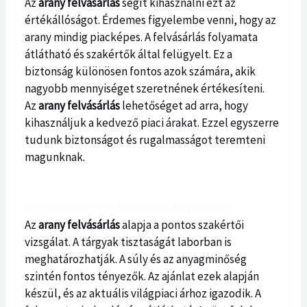
Az
arany felvásárlás
segít kihasználni ezt az
értékállóságot. Érdemes figyelembe venni, hogy az
arany mindig piacképes. A felvásárlás folyamata
átlátható és szakértők által felügyelt. Ez a
biztonság különösen fontos azok számára, akik
nagyobb mennyiséget szeretnének értékesíteni.
Az
arany felvásárlás
lehetőséget ad arra, hogy
kihasználjuk a kedvező piaci árakat. Ezzel egyszerre
tudunk biztonságot és rugalmasságot teremteni
magunknak.
Hogyan működik a felvásárlás folyamata?
Az
arany felvásárlás
alapja a pontos szakértői
vizsgálat. A tárgyak tisztaságát laborban is
meghatározhatják. A súly és az anyagminőség
szintén fontos tényezők. Az ajánlat ezek alapján
készül, és az aktuális világpiaci árhoz igazodik. A