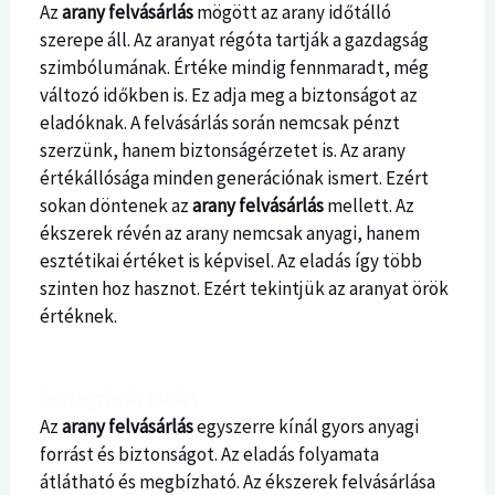
Az
arany felvásárlás
mögött az arany időtálló
szerepe áll. Az aranyat régóta tartják a gazdagság
szimbólumának. Értéke mindig fennmaradt, még
változó időkben is. Ez adja meg a biztonságot az
eladóknak. A felvásárlás során nemcsak pénzt
szerzünk, hanem biztonságérzetet is. Az arany
értékállósága minden generációnak ismert. Ezért
sokan döntenek az
arany felvásárlás
mellett. Az
ékszerek révén az arany nemcsak anyagi, hanem
esztétikai értéket is képvisel. Az eladás így több
szinten hoz hasznot. Ezért tekintjük az aranyat örök
értéknek.
Összegzés és tanács
Az
arany felvásárlás
egyszerre kínál gyors anyagi
forrást és biztonságot. Az eladás folyamata
átlátható és megbízható. Az ékszerek felvásárlása