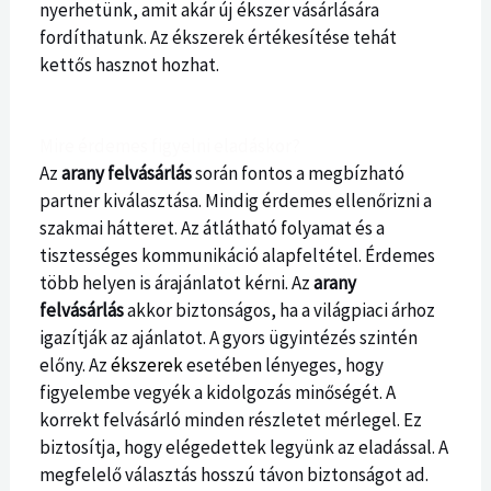
nyerhetünk, amit akár új ékszer vásárlására
fordíthatunk. Az ékszerek értékesítése tehát
kettős hasznot hozhat.
Mire érdemes figyelni eladáskor?
Az
arany felvásárlás
során fontos a megbízható
partner kiválasztása. Mindig érdemes ellenőrizni a
szakmai hátteret. Az átlátható folyamat és a
tisztességes kommunikáció alapfeltétel. Érdemes
több helyen is árajánlatot kérni. Az
arany
felvásárlás
akkor biztonságos, ha a világpiaci árhoz
igazítják az ajánlatot. A gyors ügyintézés szintén
előny. Az
ékszerek
esetében lényeges, hogy
figyelembe vegyék a kidolgozás minőségét. A
korrekt felvásárló minden részletet mérlegel. Ez
biztosítja, hogy elégedettek legyünk az eladással. A
megfelelő választás hosszú távon biztonságot ad.