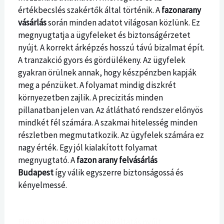
értékbecslés szakértők által történik. A
fazonarany
vásárlás
során minden adatot világosan közlünk. Ez
megnyugtatja a ügyfeleket és biztonságérzetet
nyújt. A korrekt árképzés hosszú távú bizalmat épít.
A tranzakció gyors és gördülékeny. Az ügyfelek
gyakran örülnek annak, hogy készpénzben kapják
meg a pénzüket. A folyamat mindig diszkrét
környezetben zajlik. A precizitás minden
pillanatban jelen van. Az átlátható rendszer előnyös
mindkét fél számára. A szakmai hitelesség minden
részletben megmutatkozik. Az ügyfelek számára ez
nagy érték. Egy jól kialakított folyamat
megnyugtató. A
fazon arany felvásárlás
Budapest
így válik egyszerre biztonságossá és
kényelmessé.
Előnyök, amelyeket a szolgáltatás nyújt