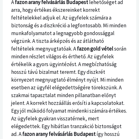
A
fazon arany felvásárlás Budapest
lehetőséget ad
arra, hogy értékes ékszereinket korrekt
feltételekkel adjuk el. Az ügyfelek számára a
biztonság és a diszkréció a legfontosabb. Mi minden
munkafolyamatot a legnagyobb gondossággal
végzünk. A tiszta árképzés és az átlátható
feltételek megnyugtatóak. A
fazon gold vétel
során
minden részlet világos és érthető. Az ügyfelek
értékelik a gyors ügyintézést. A megbízhatóság
hosszú távú bizalmat teremt. Egy diszkrét
környezet megnyugtató élményt nyújt. Mi minden
esetben az ügyfél elégedettségére törekszünk. A
szakmai tapasztalat minden pillanatban előnyt
jelent. A korrekt hozzáállás erősíti a kapcsolatokat.
Egy jól működő folyamat mindenki számára értékes.
Az ügyfelek gyakran visszatérnek, mert
elégedettek. Egy hibátlan tranzakció biztonságot
ad. A
fazon arany felvásárlás Budapest
így hosszú