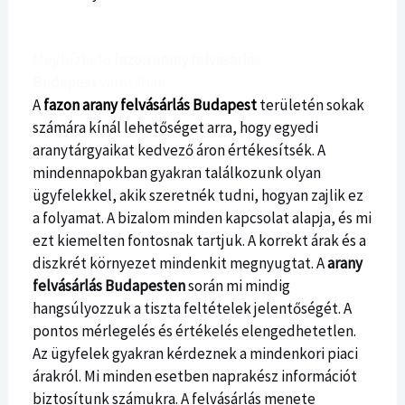
Megbízható
fazon arany felvásárlás
Budapest
városában
A
fazon arany felvásárlás Budapest
területén sokak
számára kínál lehetőséget arra, hogy egyedi
aranytárgyaikat kedvező áron értékesítsék. A
mindennapokban gyakran találkozunk olyan
ügyfelekkel, akik szeretnék tudni, hogyan zajlik ez
a folyamat. A bizalom minden kapcsolat alapja, és mi
ezt kiemelten fontosnak tartjuk. A korrekt árak és a
diszkrét környezet mindenkit megnyugtat. A
arany
felvásárlás Budapesten
során mi mindig
hangsúlyozzuk a tiszta feltételek jelentőségét. A
pontos mérlegelés és értékelés elengedhetetlen.
Az ügyfelek gyakran kérdeznek a mindenkori piaci
árakról. Mi minden esetben naprakész információt
biztosítunk számukra. A felvásárlás menete