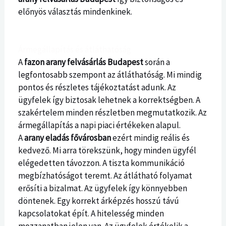
előnyös választás mindenkinek.
Ármegállapítás és átláthatóság
A
fazon arany felvásárlás Budapest
során a
legfontosabb szempont az átláthatóság. Mi mindig
pontos és részletes tájékoztatást adunk. Az
ügyfelek így biztosak lehetnek a korrektségben. A
szakértelem minden részletben megmutatkozik. Az
ármegállapítás a napi piaci értékeken alapul.
A
arany eladás fővárosban
ezért mindig reális és
kedvező. Mi arra törekszünk, hogy minden ügyfél
elégedetten távozzon. A tiszta kommunikáció
megbízhatóságot teremt. Az átlátható folyamat
erősíti a bizalmat. Az ügyfelek így könnyebben
döntenek. Egy korrekt árképzés hosszú távú
kapcsolatokat épít. A hitelesség minden