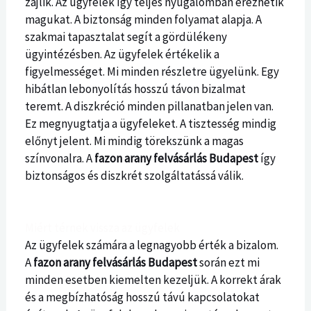
zajlik. Az ügyfelek így teljes nyugalomban érezhetik
magukat. A biztonság minden folyamat alapja. A
szakmai tapasztalat segít a gördülékeny
ügyintézésben. Az ügyfelek értékelik a
figyelmességet. Mi minden részletre ügyelünk. Egy
hibátlan lebonyolítás hosszú távon bizalmat
teremt. A diszkréció minden pillanatban jelen van.
Ez megnyugtatja a ügyfeleket. A tisztesség mindig
előnyt jelent. Mi mindig törekszünk a magas
színvonalra. A
fazon arany felvásárlás Budapest
így
biztonságos és diszkrét szolgáltatássá válik.
Miért térnek vissza az ügyfelek
Az ügyfelek számára a legnagyobb érték a bizalom.
A
fazon arany felvásárlás Budapest
során ezt mi
minden esetben kiemelten kezeljük. A korrekt árak
és a megbízhatóság hosszú távú kapcsolatokat