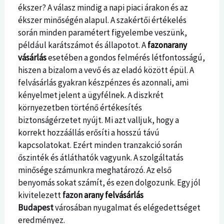
ékszer? A válasz mindig a napi piaci árakon és az
ékszer minőségén alapul. A szakértői értékelés
során minden paramétert figyelembe veszünk,
például karátszámot és állapotot. A
fazonarany
vásárlás
esetében a gondos felmérés létfontosságú,
hiszen a bizalom a vevő és az eladó között épül. A
felvásárlás gyakran készpénzes és azonnali, ami
kényelmet jelent a ügyfélnek. A diszkrét
környezetben történő értékesítés
biztonságérzetet nyújt. Mi azt valljuk, hogy a
korrekt hozzáállás erősíti a hosszú távú
kapcsolatokat. Ezért minden tranzakció során
őszinték és átláthatók vagyunk. A szolgáltatás
minősége számunkra meghatározó. Az első
benyomás sokat számít, és ezen dolgozunk. Egy jól
kivitelezett
fazon
arany felvásárlás
Budapest
városában nyugalmat és elégedettséget
eredményez.