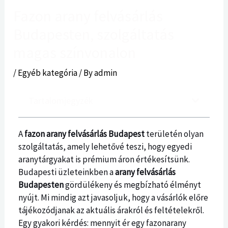
Fazon arany felvásárlás
Budapesten, szolgáltatás
magas színvonalon
/
Egyéb kategória
/ By
admin
Tartalomjegyzék
A
fazon arany felvásárlás Budapest
területén olyan
szolgáltatás, amely lehetővé teszi, hogy egyedi
aranytárgyakat is prémium áron értékesítsünk.
Budapesti üzleteinkben a
arany felvásárlás
Budapesten
gördülékeny és megbízható élményt
nyújt. Mi mindig azt javasoljuk, hogy a vásárlók előre
tájékozódjanak az aktuális árakról és feltételekről.
Egy gyakori kérdés: mennyit ér egy fazonarany