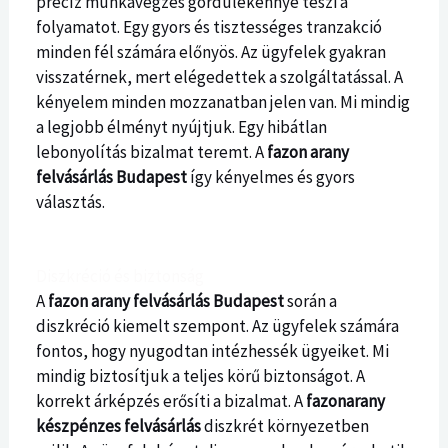
precíz munkavégzés gördülékennyé teszi a
folyamatot. Egy gyors és tisztességes tranzakció
minden fél számára előnyös. Az ügyfelek gyakran
visszatérnek, mert elégedettek a szolgáltatással. A
kényelem minden mozzanatban jelen van. Mi mindig
a legjobb élményt nyújtjuk. Egy hibátlan
lebonyolítás bizalmat teremt. A
fazon arany
felvásárlás Budapest
így kényelmes és gyors
választás.
Diszkréció és biztonság
A
fazon arany felvásárlás Budapest
során a
diszkréció kiemelt szempont. Az ügyfelek számára
fontos, hogy nyugodtan intézhessék ügyeiket. Mi
mindig biztosítjuk a teljes körű biztonságot. A
korrekt árképzés erősíti a bizalmat. A
fazonarany
készpénzes felvásárlás
diszkrét környezetben