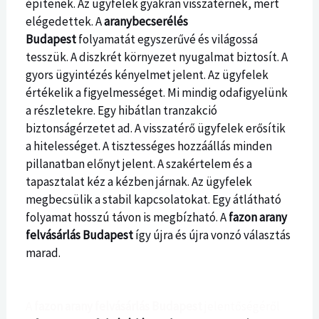
építenek. Az ügyfelek gyakran visszatérnek, mert
elégedettek. A
aranybecserélés
Budapest
folyamatát egyszerűvé és világossá
tesszük. A diszkrét környezet nyugalmat biztosít. A
gyors ügyintézés kényelmet jelent. Az ügyfelek
értékelik a figyelmességet. Mi mindig odafigyelünk
a részletekre. Egy hibátlan tranzakció
biztonságérzetet ad. A visszatérő ügyfelek erősítik
a hitelességet. A tisztességes hozzáállás minden
pillanatban előnyt jelent. A szakértelem és a
tapasztalat kéz a kézben járnak. Az ügyfelek
megbecsülik a stabil kapcsolatokat. Egy átlátható
folyamat hosszú távon is megbízható. A
fazon arany
felvásárlás Budapest
így újra és újra vonzó választás
marad.
A
fazon arany felvásárlás Budapest
jelentőségéről