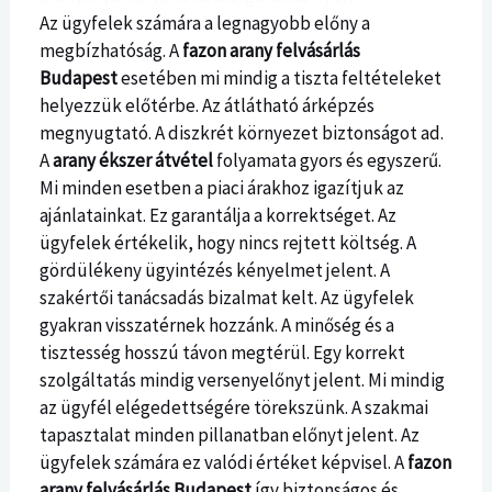
Az ügyfelek számára a legnagyobb előny a
megbízhatóság. A
fazon arany felvásárlás
Budapest
esetében mi mindig a tiszta feltételeket
helyezzük előtérbe. Az átlátható árképzés
megnyugtató. A diszkrét környezet biztonságot ad.
A
arany ékszer átvétel
folyamata gyors és egyszerű.
Mi minden esetben a piaci árakhoz igazítjuk az
ajánlatainkat. Ez garantálja a korrektséget. Az
ügyfelek értékelik, hogy nincs rejtett költség. A
gördülékeny ügyintézés kényelmet jelent. A
szakértői tanácsadás bizalmat kelt. Az ügyfelek
gyakran visszatérnek hozzánk. A minőség és a
tisztesség hosszú távon megtérül. Egy korrekt
szolgáltatás mindig versenyelőnyt jelent. Mi mindig
az ügyfél elégedettségére törekszünk. A szakmai
tapasztalat minden pillanatban előnyt jelent. Az
ügyfelek számára ez valódi értéket képvisel. A
fazon
arany felvásárlás Budapest
így biztonságos és