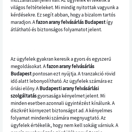
mozzanatban jelen van. Az ügyfelek értékelik a
világos feltételeket. Mi mindig nyitottak vagyunk a
kérdésekre. Ez segít abban, hogy a bizalom tartós
maradjon. A
fazon arany felvásárlás Budapest
így
átlátható és biztonságos folyamatot jelent.
Gyorsaság és kényelem
Az ügyfelek gyakran keresik a gyors és egyszerű
megoldásokat. A
fazon arany felvásárlás
Budapest
pontosan ezt nyújtja. A tranzakció rövid
idő alatt lebonyolítható. Az ügyfelek számára ez
óriási előny. A
Budapesti arany felvásárlási
szolgáltatás
gyorsasága kényelmet jelent. Mi
minden esetben azonnali ügyintézést kínálunk. A
diszkrét környezet biztonságot ad. A kényelmes
folyamat mindenki számára megnyugtató. Az
ügyfelek értékelik, hogy nem kell sokáig várniuk. A