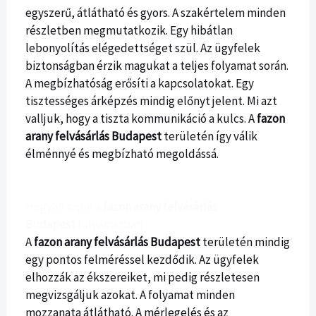
egyszerű, átlátható és gyors. A szakértelem minden
részletben megmutatkozik. Egy hibátlan
lebonyolítás elégedettséget szül. Az ügyfelek
biztonságban érzik magukat a teljes folyamat során.
A megbízhatóság erősíti a kapcsolatokat. Egy
tisztességes árképzés mindig előnyt jelent. Mi azt
valljuk, hogy a tiszta kommunikáció a kulcs. A
fazon
arany felvásárlás Budapest
területén így válik
élménnyé és megbízható megoldássá.
Hogyan zajlik a
fazon arany felvásárlás
Budapest
folyamatban
A
fazon arany felvásárlás Budapest
területén mindig
egy pontos felméréssel kezdődik. Az ügyfelek
elhozzák az ékszereiket, mi pedig részletesen
megvizsgáljuk azokat. A folyamat minden
mozzanata átlátható. A mérlegelés és az